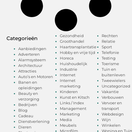
Gezondheid
Rechten
Categorieën
Groothandel
Relatie
Haartransplantatie
Sport
Aanbiedingen
Hobby en vrije tijd
Telefonie
Adverteren
Horeca
Testing
Alarmsysteem
Huishoudelijk
Toerisme
Architectuur
Industrie
Tuin en
Attracties
Internet
buitenleven
Auto’s en Motoren
Internet
Tweewielers
Banen en
marketing
Uncategorized
opleidingen
Kinderen
Vakantie
Beauty en
Kunst en Kitsch
Verbouwen
verzorging
Links / Index
Vervoer en
Bedrijven
Management
transport
Blog
Marketing
Webdesign
Cadeau
Media
Wijn
Dienstverlening
Meubels
Winkelen
Dieren
Microfilm
Woning en Tui