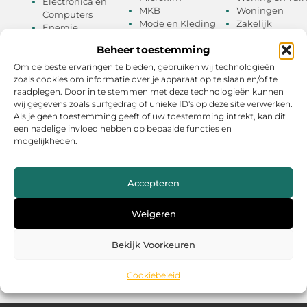
Electronica en
MKB
Woningen
Computers
Mode en Kleding
Zakelijk
Energie
Muziek
Zakelijke
Entertainment
Beheer toestemming
Onderwijs
dienstverlenin
Eten en drinken
Oog Laseren
Zorg
Financieel
Om de beste ervaringen te bieden, gebruiken wij technologieën
Particuliere
zoals cookies om informatie over je apparaat op te slaan en/of te
Geschenken
dienstverlening
raadplegen. Door in te stemmen met deze technologieën kunnen
wij gegevens zoals surfgedrag of unieke ID's op deze site verwerken.
Als je geen toestemming geeft of uw toestemming intrekt, kan dit
een nadelige invloed hebben op bepaalde functies en
mogelijkheden.
Media en beroemdheden
Accepteren
Verhalen die ons inspireren:
de wereld van
Weigeren
beroemdheden
Bekijk Voorkeuren
Cookiebeleid