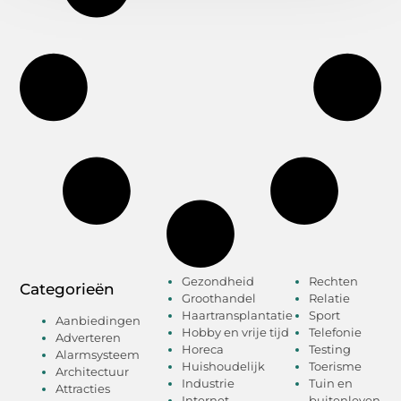
Gezondheid
Rechten
Categorieën
Groothandel
Relatie
Haartransplantatie
Sport
Aanbiedingen
Hobby en vrije tijd
Telefonie
Adverteren
Horeca
Testing
Alarmsysteem
Huishoudelijk
Toerisme
Architectuur
Industrie
Tuin en
Attracties
Internet
buitenleven