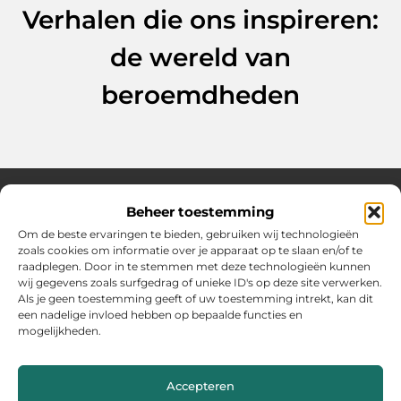
Verhalen die ons inspireren:
de wereld van
beroemdheden
Beheer toestemming
Over Hollandwinkelt
Om de beste ervaringen te bieden, gebruiken wij technologieën
zoals cookies om informatie over je apparaat op te slaan en/of te
Jouw bron voor inspiratie en handige tips voor het dagelijks
raadplegen. Door in te stemmen met deze technologieën kunnen
leven.
wij gegevens zoals surfgedrag of unieke ID's op deze site verwerken.
Verken een gevarieerde selectie blogs en artikelen boordevol
Als je geen toestemming geeft of uw toestemming intrekt, kan dit
praktische adviezen en verrassende inzichten om het beste uit
een nadelige invloed hebben op bepaalde functies en
elke dag te halen.
mogelijkheden.
Bericht categorie
Accepteren