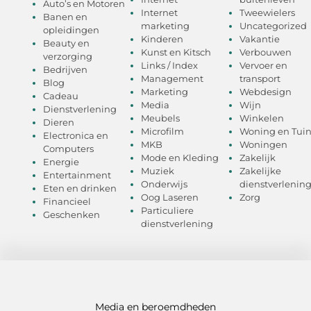
Auto’s en Motoren
Internet
Tweewielers
Banen en
marketing
Uncategorized
opleidingen
Kinderen
Vakantie
Beauty en
Kunst en Kitsch
Verbouwen
verzorging
Links / Index
Vervoer en
Bedrijven
Management
transport
Blog
Marketing
Webdesign
Cadeau
Media
Wijn
Dienstverlening
Meubels
Winkelen
Dieren
Microfilm
Woning en Tui
Electronica en
MKB
Woningen
Computers
Mode en Kleding
Zakelijk
Energie
Muziek
Zakelijke
Entertainment
Onderwijs
dienstverlenin
Eten en drinken
Oog Laseren
Zorg
Financieel
Particuliere
Geschenken
dienstverlening
Media en beroemdheden