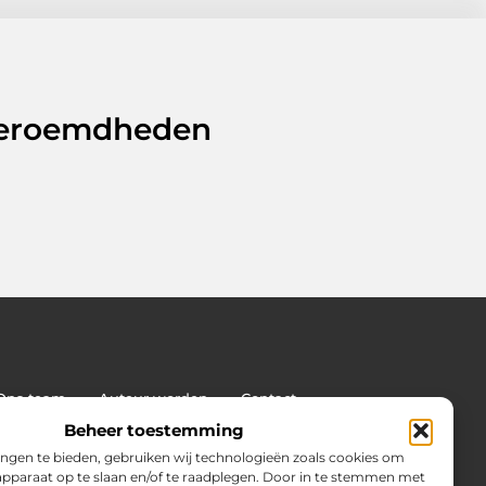
 beroemdheden
Ons team
Auteur worden
Contact
land: wat jij moet weten voor succes
Beheer toestemming
on van
ngen te bieden, gebruiken wij technologieën zoals cookies om
 apparaat op te slaan en/of te raadplegen. Door in te stemmen met