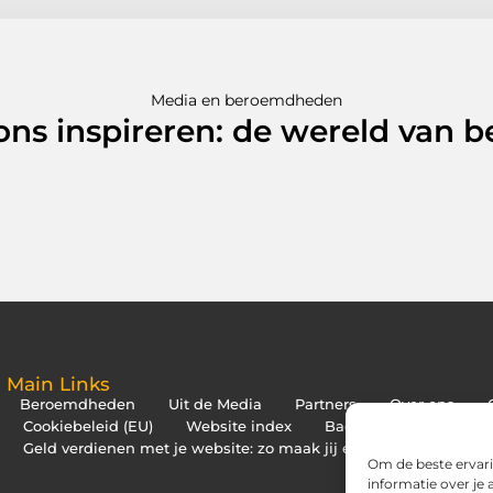
Media en beroemdheden
 ons inspireren: de wereld van
Main Links
Beroemdheden
Uit de Media
Partners
Over ons
Cookiebeleid (EU)
Website index
Backlinks kopen Neder
Geld verdienen met je website: zo maak jij er een inkomstenbr
Om de beste ervari
informatie over je