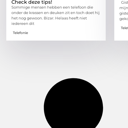
Check deze tips!
Gist
Sommige mensen hebben een telefoon die
mijn
onder de krassen en deuken zit en toch doet hij
gist
het nog gewoon. Bizar. Helaas heeft niet
geko
iedereen dit
Tele
Telefonie