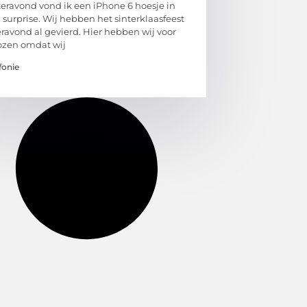
eravond vond ik een iPhone 6 hoesje in
 surprise. Wij hebben het sinterklaasfeest
eravond al gevierd. Hier hebben wij voor
zen omdat wij
fonie