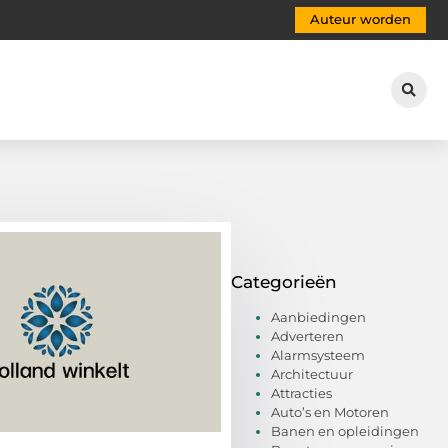
Auteur worden
Categorieën
Aanbiedingen
Adverteren
Alarmsysteem
Architectuur
Attracties
Auto’s en Motoren
Banen en opleidingen