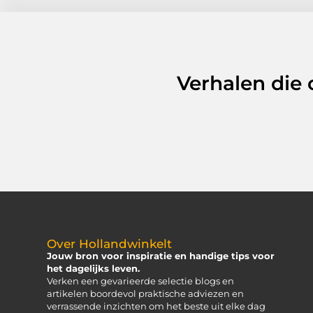
Verhalen die
Over Hollandwinkelt
Jouw bron voor inspiratie en handige tips voor
het dagelijks leven.
Verken een gevarieerde selectie blogs en
artikelen boordevol praktische adviezen en
verrassende inzichten om het beste uit elke dag