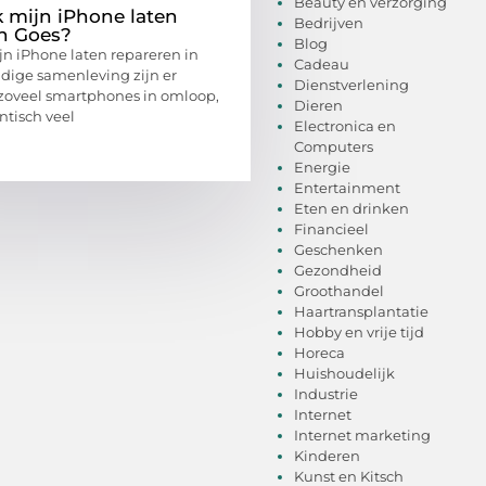
Beauty en verzorging
k mijn iPhone laten
Bedrijven
in Goes?
Blog
jn iPhone laten repareren in
Cadeau
idige samenleving zijn er
Dienstverlening
zoveel smartphones in omloop,
Dieren
ntisch veel
Electronica en
Computers
Energie
Entertainment
Eten en drinken
Financieel
Geschenken
Gezondheid
Groothandel
Haartransplantatie
Hobby en vrije tijd
Horeca
Huishoudelijk
Industrie
Internet
Internet marketing
Kinderen
Kunst en Kitsch