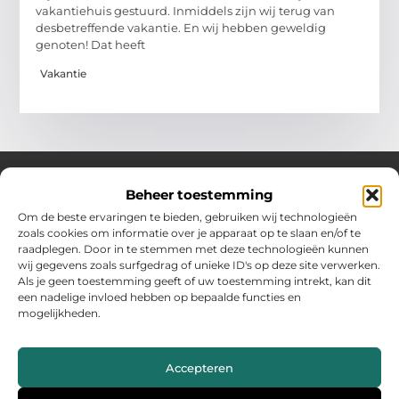
vakantiehuis gestuurd. Inmiddels zijn wij terug van
desbetreffende vakantie. En wij hebben geweldig
genoten! Dat heeft
Vakantie
Beheer toestemming
Over Hollandwinkelt
Om de beste ervaringen te bieden, gebruiken wij technologieën
zoals cookies om informatie over je apparaat op te slaan en/of te
Jouw bron voor inspiratie en handige tips voor het dagelijks
raadplegen. Door in te stemmen met deze technologieën kunnen
leven.
wij gegevens zoals surfgedrag of unieke ID's op deze site verwerken.
Verken een gevarieerde selectie blogs en artikelen boordevol
Als je geen toestemming geeft of uw toestemming intrekt, kan dit
praktische adviezen en verrassende inzichten om het beste uit
een nadelige invloed hebben op bepaalde functies en
elke dag te halen.
mogelijkheden.
Bericht categorie
Accepteren