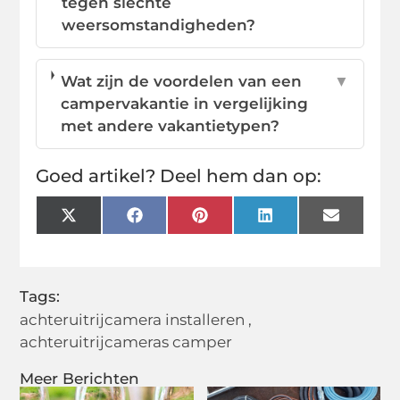
tegen slechte
weersomstandigheden?
Wat zijn de voordelen van een
▼
campervakantie in vergelijking
met andere vakantietypen?
Goed artikel? Deel hem dan op:
X
Facebook
Pinterest
LinkedIn
Email
(Twitter)
Tags:
achteruitrijcamera installeren
,
achteruitrijcameras camper
Meer Berichten