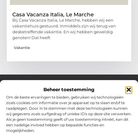
Casa Vacanza Italia, Le Marche
Bij Casa Vacanza Italia, Le Marche, hebben wij een
vakantiehuis gestuurd. Inmiddels zijn wij terug van
desbetreffende vakantie. En wij hebben geweldig
genoten! Dat heeft
Vakantie
Beheer toestemming
Over Hollandwinkelt
Om de beste ervaringen te bieden, gebruiken wij technologieën
zoals cookies om informatie over je apparaat op te slaan en/of te
Jouw bron voor inspiratie en handige tips voor het dagelijks
raadplegen. Door in te stemmen met deze technologieën kunnen
leven.
wij gegevens zoals surfgedrag of unieke ID's op deze site verwerken.
Verken een gevarieerde selectie blogs en artikelen boordevol
Als je geen toestemming geeft of uw toestemming intrekt, kan dit
praktische adviezen en verrassende inzichten om het beste uit
een nadelige invloed hebben op bepaalde functies en
elke dag te halen.
mogelijkheden.