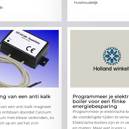
Huishoudelijk
jk
ng van een anti kalk
Programmeer je elektr
t
boiler voor een flinke
energiebesparing
van een anti kalk magneet
Programmeer je elektrische b
en ontstaan doordat Calcium
de voordeligste tijden te ver
um met elkaar verbinden, zo
Elektrische boilers zijn er in v
ch op en zet het zich
en maten. Maar wat is voor u