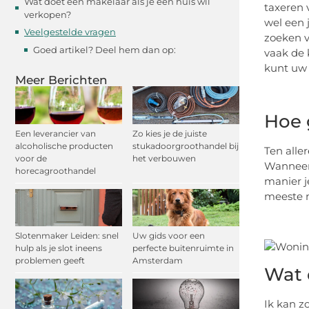
Wat doet een makelaar als je een huis wil
taxeren 
verkopen?
wel een 
Veelgestelde vragen
zoeken v
Goed artikel? Deel hem dan op:
vaak de 
kunt uw 
Meer Berichten
Hoe 
Een leverancier van
Zo kies je de juiste
alcoholische producten
stukadoorgroothandel bij
Ten alle
voor de
het verbouwen
Wanneer 
horecagroothandel
manier j
meeste m
Slotenmaker Leiden: snel
Uw gids voor een
hulp als je slot ineens
perfecte buitenruimte in
problemen geeft
Amsterdam
Wat 
Ik kan z