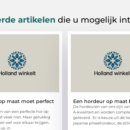
rde artikelen
die u mogelijk in
op maat moet perfect
Een hordeur op maat 
De hordeuren van ons zijn va
en van een perfecte hor op
A-kwaliteit en worden compl
t vaak niet. Maar gelukkig
geleverd. Er is keuze uit de tr
ier wel voor elkaar krijgen.
japanse plisséhordeur, de stil
je, in