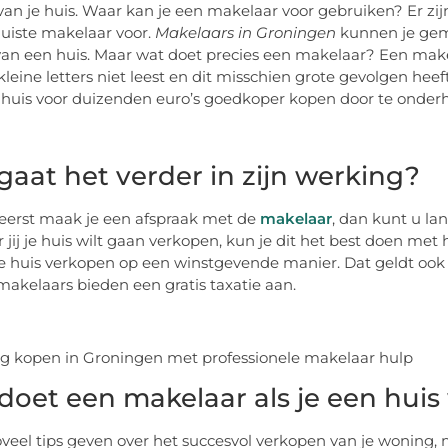
van je huis. Waar kan je een makelaar voor gebruiken? Er zij
juiste makelaar voor.
Makelaars in Groningen
kunnen je gem
an een huis. Maar wat doet precies een makelaar? Een makel
kleine letters niet leest en dit misschien grote gevolgen heef
huis voor duizenden euro’s goedkoper kopen door te onder
gaat het verder in zijn werking?
reerst maak je een afspraak met de
makelaar
, dan kunt u l
jij je huis wilt gaan verkopen, kun je dit het best doen met
e huis verkopen op een winstgevende manier. Dat geldt ook v
akelaars bieden een gratis taxatie aan.
doet een makelaar als je een huis
oveel tips geven over het succesvol verkopen van je woning, ma