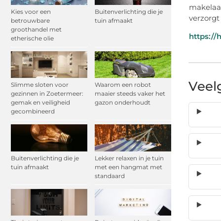
makelaar
Kies voor een
Buitenverlichting die je
verzorgt
betrouwbare
tuin afmaakt
groothandel met
https://
etherische olie
Veel
Slimme sloten voor
Waarom een robot
gezinnen in Zoetermeer:
maaier steeds vaker het
gemak en veiligheid
gazon onderhoudt
gecombineerd
Buitenverlichting die je
Lekker relaxen in je tuin
tuin afmaakt
met een hangmat met
standaard