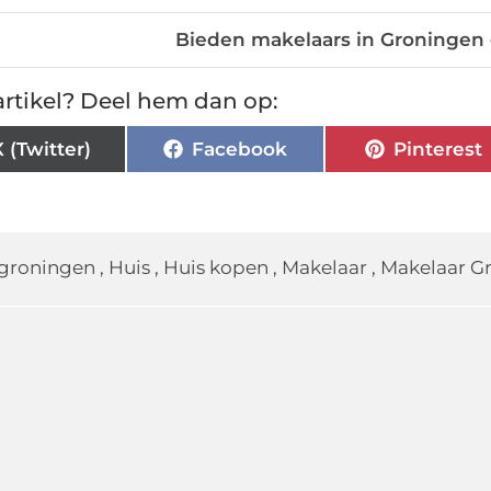
Bieden makelaars in Groningen g
rtikel? Deel hem dan op:
X (Twitter)
Facebook
Pinterest
groningen
,
Huis
,
Huis kopen
,
Makelaar
,
Makelaar G