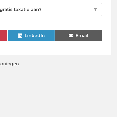
ratis taxatie aan?
▼
LinkedIn
Email
roningen