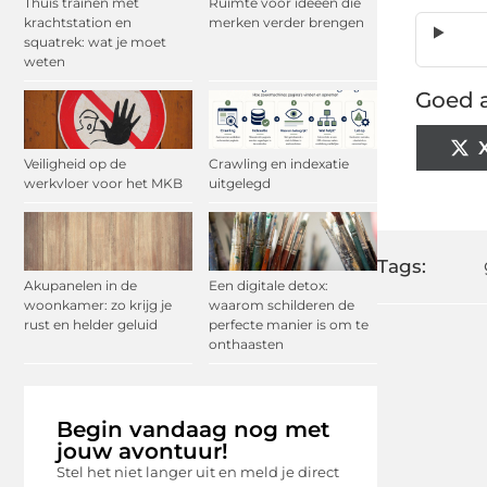
Thuis trainen met
Ruimte voor ideeën die
krachtstation en
merken verder brengen
squatrek: wat je moet
weten
Goed a
Veiligheid op de
Crawling en indexatie
werkvloer voor het MKB
uitgelegd
Tags:
Akupanelen in de
Een digitale detox:
woonkamer: zo krijg je
waarom schilderen de
rust en helder geluid
perfecte manier is om te
onthaasten
Begin vandaag nog met
jouw avontuur!
Stel het niet langer uit en meld je direct