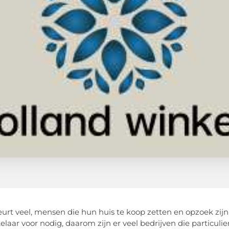
urt veel, mensen die hun huis te koop zetten en opzoek zijn n
laar voor nodig, daarom zijn er veel bedrijven die particul