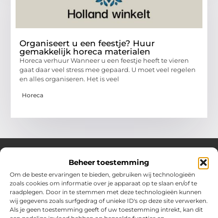
Organiseert u een feestje? Huur
gemakkelijk horeca materialen
Horeca verhuur Wanneer u een feestje heeft te vieren
gaat daar veel stress mee gepaard. U moet veel regelen
en alles organiseren. Het is veel
Horeca
Beheer toestemming
Over Hollandwinkelt
Om de beste ervaringen te bieden, gebruiken wij technologieën
zoals cookies om informatie over je apparaat op te slaan en/of te
Jouw bron voor inspiratie en handige tips voor het dagelijks
raadplegen. Door in te stemmen met deze technologieën kunnen
leven.
wij gegevens zoals surfgedrag of unieke ID's op deze site verwerken.
Verken een gevarieerde selectie blogs en artikelen boordevol
Als je geen toestemming geeft of uw toestemming intrekt, kan dit
praktische adviezen en verrassende inzichten om het beste uit