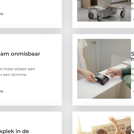
p
b
nl
dam onmisbaar
S
h
et meer alleen een
V
r een slimme
T
b
nl
kplek in de
V