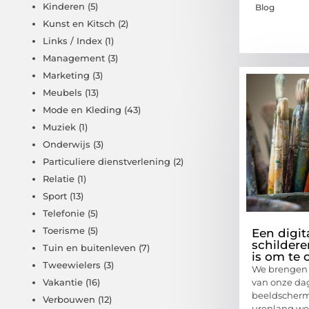
Kinderen
(5)
Blog
Kunst en Kitsch
(2)
Links / Index
(1)
Management
(3)
Marketing
(3)
Meubels
(13)
Mode en Kleding
(43)
Muziek
(1)
Onderwijs
(3)
Particuliere dienstverlening
(2)
Relatie
(1)
Sport
(13)
Telefonie
(5)
Toerisme
(5)
Een digit
schildere
Tuin en buitenleven
(7)
is om te 
Tweewielers
(3)
We brengen 
van onze da
Vakantie
(16)
beeldscherm
Verbouwen
(12)
urenlang wer