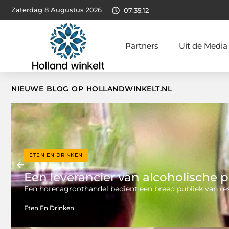
Zaterdag 8 Augustus 2026
07:35:13
Partners
Uit de Media
NIEUWE BLOG OP HOLLANDWINKELT.NL
ETEN EN DRINKEN
Een leverancier van alcoholische
Een horecagroothandel bedient een breed publiek van res
Eten En Drinken