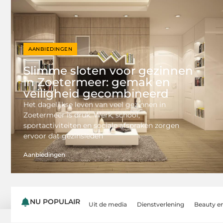
AANBIEDINGEN
Slimme sloten voor gezinnen
in Zoetermeer: gemak en
veiligheid gecombineerd
Het dagelijkse leven van veel gezinnen in
Zoetermeer is druk. Werk, school,
sportactiviteiten en sociale afspraken zorgen
ervoor dat gezinsleden
Aanbiedingen
NU POPULAIR
Uit de media
Dienstverlening
Beauty e