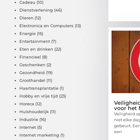
Cadeau
(10)
Dienstverlening
(46)
Dieren
(12)
Electronica en Computers
(13)
Energie
(15)
Entertainment
(7)
Eten en drinken
(22)
Financieel
(8)
Geschenken
(2)
Gezondheid
(19)
Groothandel
(11)
Haartransplantatie
(1)
Hobby en vrije tijd
(23)
Veilighei
Horeca
(12)
voor het
Huishoudelijk
(11)
Veiligheid op
Industrie
(16)
niet elke dag 
gebeurt. Een
Internet
(5)
een
Internet marketing
(1)