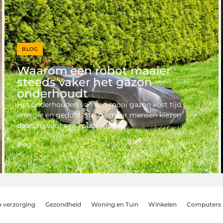
BLOG
Waarom een robot maaier
steeds vaker het gazon
onderhoudt
Het onderhouden van een mooi gazon kost tijd,
energie en geduld. Steeds meer mensen kiezen
daarom voor een robot maaier,
Blog
n verzorging
Gezondheid
Woning en Tuin
Winkelen
Computers