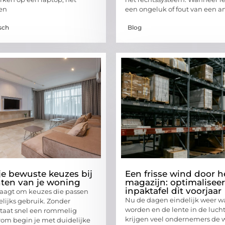
en
een ongeluk of fout van een a
sch
Blog
e bewuste keuzes bij
Een frisse wind door h
hten van je woning
magazijn: optimaliseer
inpaktafel dit voorjaar
raagt om keuzes die passen
Nu de dagen eindelijk weer w
elijks gebruik. Zonder
worden en de lente in de luch
staat snel een rommelig
krijgen veel ondernemers de
rom begin je met duidelijke