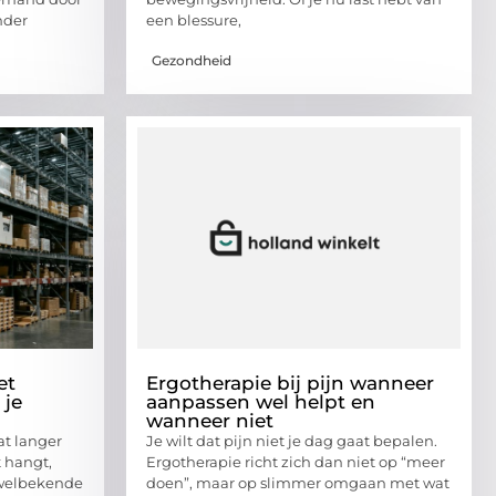
nder
een blessure,
Gezondheid
et
Ergotherapie bij pijn wanneer
 je
aanpassen wel helpt en
wanneer niet
at langer
Je wilt dat pijn niet je dag gaat bepalen.
t hangt,
Ergotherapie richt zich dan niet op “meer
 welbekende
doen”, maar op slimmer omgaan met wat