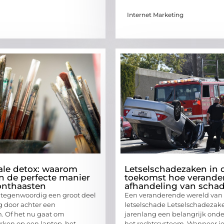
Internet Marketing
ale detox: waarom
Letselschadezaken in 
n de perfecte manier
toekomst hoe verander
onthaasten
afhandeling van scha
tegenwoordig een groot deel
Een veranderende wereld van
g door achter een
letselschade Letselschadezake
. Of het nu gaat om
jarenlang een belangrijk onde
ken op een laptop, het
het rechtssysteem. Wanneer 