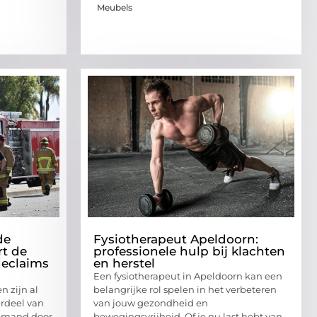
Meubels
de
Fysiotherapeut Apeldoorn:
t de
professionele hulp bij klachten
declaims
en herstel
Een fysiotherapeut in Apeldoorn kan een
n zijn al
belangrijke rol spelen in het verbeteren
rdeel van
van jouw gezondheid en
iemand door
bewegingsvrijheid. Of je nu last hebt van