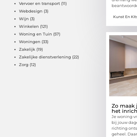
Vervoer en transport
(11)
beantwoord
Webdesign
(3)
Kunst En Kit
Wijn
(3)
Winkelen
(121)
Woning en Tuin
(57)
Woningen
(33)
Zakelijk
(19)
Zakelijke dienstverlening
(22)
Zorg
(12)
Zo maak j
het inric
Je woning v
bij jouw dag
richting ont
geheel. Daa