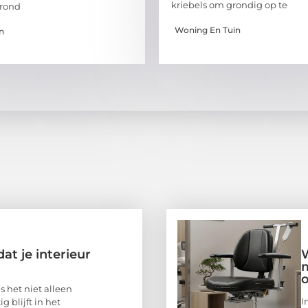
kriebels om grondig op te
rond
Woning En Tuin
n
at je interieur
m
o
s het niet alleen
I
g blijft in het