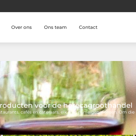
Over ons
Ons team
Contact
 producten voor de horecagroothandel
taurants, cafés en cateraars, elk met hun eigen wensen. Om die