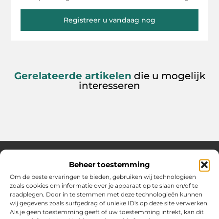
Registreer u vandaag nog
Gerelateerde artikelen
die u mogelijk
interesseren
Beheer toestemming
Over Hollandwinkelt
Om de beste ervaringen te bieden, gebruiken wij technologieën
zoals cookies om informatie over je apparaat op te slaan en/of te
Jouw bron voor inspiratie en handige tips voor het dagelijks
raadplegen. Door in te stemmen met deze technologieën kunnen
leven.
wij gegevens zoals surfgedrag of unieke ID's op deze site verwerken.
Verken een gevarieerde selectie blogs en artikelen boordevol
Als je geen toestemming geeft of uw toestemming intrekt, kan dit
praktische adviezen en verrassende inzichten om het beste uit