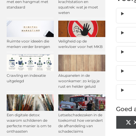
met een hangmat met
krachtstation en
standaard
squatrek: wat je moet
weten
Ruimte voor ideeën die
Veiligheid op de
merken verder brengen
werkvloer voor het MKB
Crawling en indexatie
Akupanelen in de
uitgelegd
woonkamer: zo krijg je
rust en helder geluid
Goed a
Een digitale detox:
Letselschadezaken in de
waarom schilderen de
toekomst hoe verandert
perfecte manier is om te
de afhandeling van
onthaasten
schadeclaims