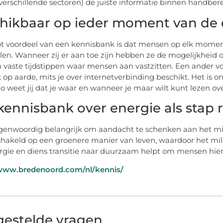
verschillende sectoren) de juiste informatie binnen handbere
hikbaar op ieder moment van de
t voordeel van een kennisbank is dat mensen op elk mome
en. Wanneer zij er aan toe zijn hebben ze de mogelijkheid om
n vaste tijdstippen waar mensen aan vastzitten. Een ander v
k op aarde, mits je over internetverbinding beschikt. Het is 
 Zo weet jij dat je waar en wanneer je maar wilt kunt lezen ov
kennisbank over energie als stap 
egenwoordig belangrijk om aandacht te schenken aan het mi
hakeld op een groenere manier van leven, waardoor het mi
rgie en diens transitie naar duurzaam helpt om mensen hi
/www.bredenoord.com/nl/kennis/
gestelde vragen