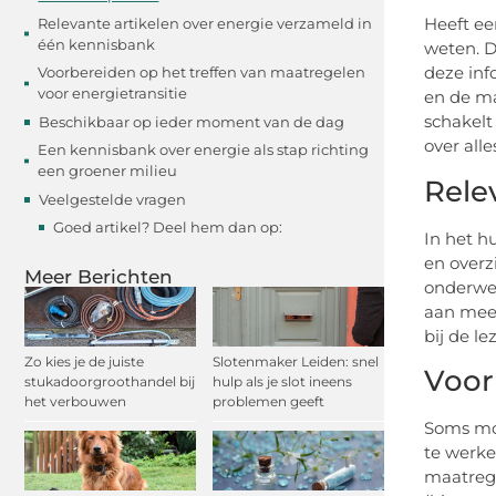
Heeft ee
Relevante artikelen over energie verzameld in
één kennisbank
weten. D
deze inf
Voorbereiden op het treffen van maatregelen
voor energietransitie
en de ma
schakelt
Beschikbaar op ieder moment van de dag
over all
Een kennisbank over energie als stap richting
een groener milieu
Rele
Veelgestelde vragen
Goed artikel? Deel hem dan op:
In het h
en overz
Meer Berichten
onderwer
aan meer
bij de l
Zo kies je de juiste
Slotenmaker Leiden: snel
Voor
stukadoorgroothandel bij
hulp als je slot ineens
het verbouwen
problemen geeft
Soms moe
te werke
maatrege