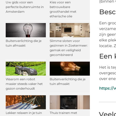
(binnen 
Uw gids voor een
Kies voor een
perfecte buitenruimte in
betrouwbare
Besc
Amsterdam
groothandel met
etherische olie
Een groo
verzamel
zijn gee
elke ple
Buitenverlichting die je
Slimme sloten voor
locatie.
tuin afmaakt
gezinnen in Zoetermeer:
gemak en veiligheid
Een 
gecombineerd
Het is t
overgesc
over ene
Waarom een robot
Buitenverlichting die je
maaier steeds vaker het
tuin afmaakt
https:/
gazon onderhoudt
Veel
Lekker relaxen in je tuin
Thuis trainen met