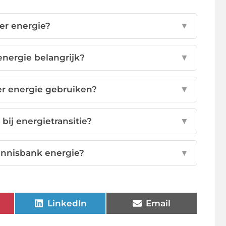
er energie?
▼
nergie belangrijk?
▼
r energie gebruiken?
▼
ij energietransitie?
▼
ennisbank energie?
▼
LinkedIn
Email