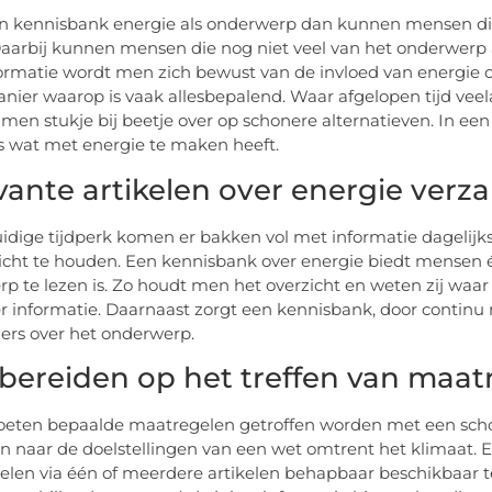
n kennisbank energie als onderwerp dan kunnen mensen die d
aarbij kunnen mensen die nog niet veel van het onderwerp
ormatie wordt men zich bewust van de invloed van energie op
nier waarop is vaak allesbepalend. Waar afgelopen tijd veel
 men stukje bij beetje over op schonere alternatieven. In ee
es wat met energie te maken heeft.
vante artikelen over energie verz
uidige tijdperk komen er bakken vol met informatie dagelijks
icht te houden. Een kennisbank over energie biedt mensen éé
p te lezen is. Zo houdt men het overzicht en weten zij waa
 informatie. Daarnaast zorgt een kennisbank, door continu 
ezers over het onderwerp.
bereiden op het treffen van maatr
ten bepaalde maatregelen getroffen worden met een schone
n naar de doelstellingen van een wet omtrent het klimaat. 
len via één of meerdere artikelen behapbaar beschikbaar te 