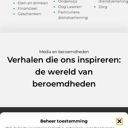
Onderwijs
dienstverlenin
Eten en drinken
Oog Laseren
Zorg
Financieel
Particuliere
Geschenken
dienstverlening
Media en beroemdheden
Verhalen die ons inspireren:
de wereld van
beroemdheden
Beheer toestemming