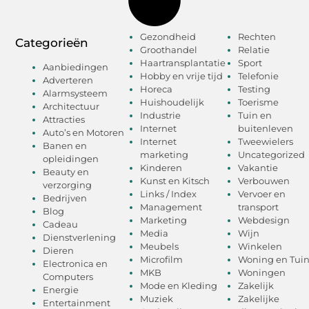
Gezondheid
Rechten
Categorieën
Groothandel
Relatie
Haartransplantatie
Sport
Aanbiedingen
Hobby en vrije tijd
Telefonie
Adverteren
Horeca
Testing
Alarmsysteem
Huishoudelijk
Toerisme
Architectuur
Industrie
Tuin en
Attracties
Internet
buitenleven
Auto’s en Motoren
Internet
Tweewielers
Banen en
marketing
Uncategorized
opleidingen
Kinderen
Vakantie
Beauty en
Kunst en Kitsch
Verbouwen
verzorging
Links / Index
Vervoer en
Bedrijven
Management
transport
Blog
Marketing
Webdesign
Cadeau
Media
Wijn
Dienstverlening
Meubels
Winkelen
Dieren
Microfilm
Woning en Tui
Electronica en
MKB
Woningen
Computers
Mode en Kleding
Zakelijk
Energie
Muziek
Zakelijke
Entertainment