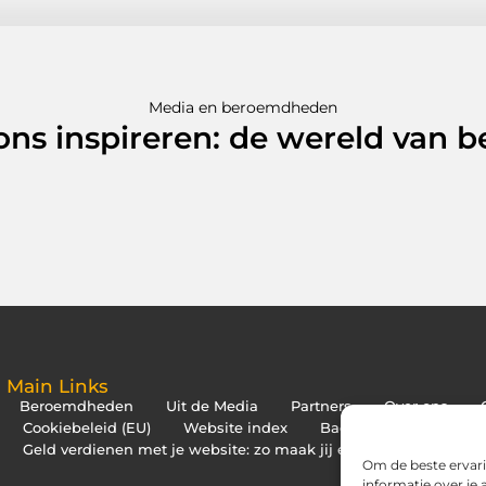
Media en beroemdheden
 ons inspireren: de wereld van
Main Links
Beroemdheden
Uit de Media
Partners
Over ons
Cookiebeleid (EU)
Website index
Backlinks kopen Neder
Geld verdienen met je website: zo maak jij er een inkomstenbr
Om de beste ervari
informatie over je