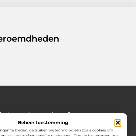
 beroemdheden
Ons team
Auteur worden
Contact
land: wat jij moet weten voor succes
Beheer toestemming
on van
ngen te bieden, gebruiken wij technologieën zoals cookies om
 apparaat op te slaan en/of te raadplegen. Door in te stemmen met