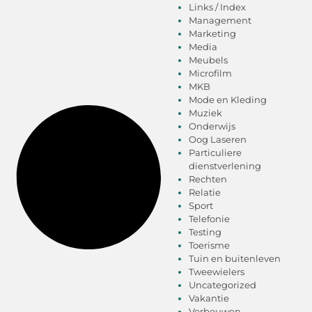
Links / Index
Management
Marketing
Media
Meubels
Microfilm
MKB
Mode en Kleding
Muziek
Onderwijs
Oog Laseren
Particuliere
dienstverlening
Rechten
Relatie
Sport
Telefonie
Testing
Toerisme
Tuin en buitenleven
Tweewielers
Uncategorized
Vakantie
Verbouwen