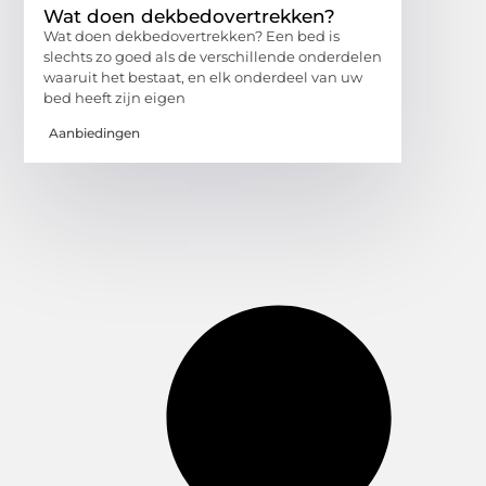
Wat doen dekbedovertrekken?
Wat doen dekbedovertrekken? Een bed is
slechts zo goed als de verschillende onderdelen
waaruit het bestaat, en elk onderdeel van uw
bed heeft zijn eigen
Aanbiedingen