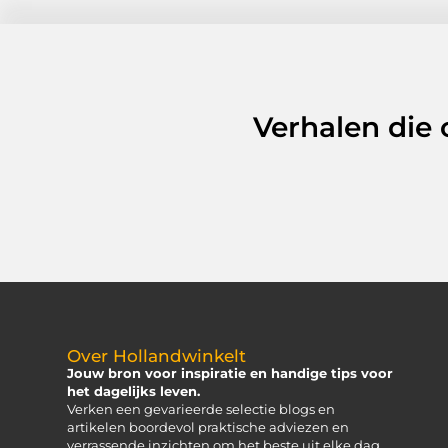
Verhalen die
Over Hollandwinkelt
Jouw bron voor inspiratie en handige tips voor
het dagelijks leven.
Verken een gevarieerde selectie blogs en
artikelen boordevol praktische adviezen en
verrassende inzichten om het beste uit elke dag