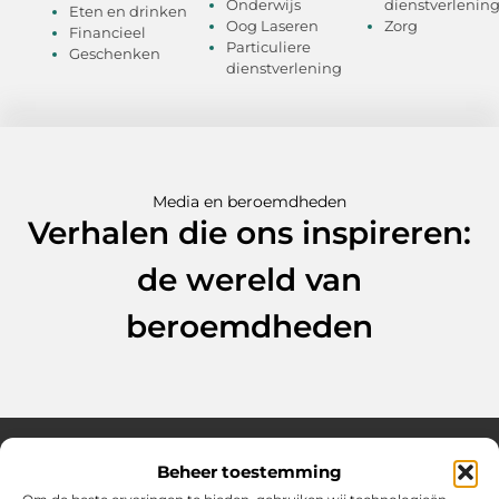
Onderwijs
dienstverlenin
Eten en drinken
Oog Laseren
Zorg
Financieel
Particuliere
Geschenken
dienstverlening
Media en beroemdheden
Verhalen die ons inspireren:
de wereld van
beroemdheden
Beheer toestemming