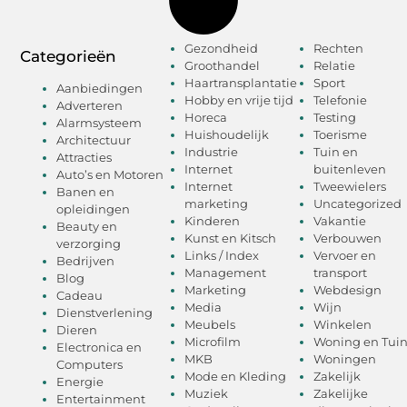
Gezondheid
Rechten
Categorieën
Groothandel
Relatie
Haartransplantatie
Sport
Aanbiedingen
Hobby en vrije tijd
Telefonie
Adverteren
Horeca
Testing
Alarmsysteem
Huishoudelijk
Toerisme
Architectuur
Industrie
Tuin en
Attracties
Internet
buitenleven
Auto’s en Motoren
Internet
Tweewielers
Banen en
marketing
Uncategorized
opleidingen
Kinderen
Vakantie
Beauty en
Kunst en Kitsch
Verbouwen
verzorging
Links / Index
Vervoer en
Bedrijven
Management
transport
Blog
Marketing
Webdesign
Cadeau
Media
Wijn
Dienstverlening
Meubels
Winkelen
Dieren
Microfilm
Woning en Tui
Electronica en
MKB
Woningen
Computers
Mode en Kleding
Zakelijk
Energie
Muziek
Zakelijke
Entertainment