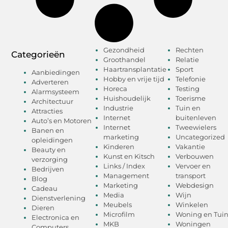
Gezondheid
Rechten
Categorieën
Groothandel
Relatie
Haartransplantatie
Sport
Aanbiedingen
Hobby en vrije tijd
Telefonie
Adverteren
Horeca
Testing
Alarmsysteem
Huishoudelijk
Toerisme
Architectuur
Industrie
Tuin en
Attracties
Internet
buitenleven
Auto’s en Motoren
Internet
Tweewielers
Banen en
marketing
Uncategorized
opleidingen
Kinderen
Vakantie
Beauty en
Kunst en Kitsch
Verbouwen
verzorging
Links / Index
Vervoer en
Bedrijven
Management
transport
Blog
Marketing
Webdesign
Cadeau
Media
Wijn
Dienstverlening
Meubels
Winkelen
Dieren
Microfilm
Woning en Tui
Electronica en
MKB
Woningen
Computers