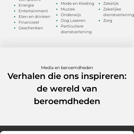
Mode en Kleding
Zakelijk
Energie
Muziek
Zakelijke
Entertainment
Onderwijs
dienstverlenin
Eten en drinken
Oog Laseren
Zorg
Financieel
Particuliere
Geschenken
dienstverlening
Media en beroemdheden
Verhalen die ons inspireren:
de wereld van
beroemdheden