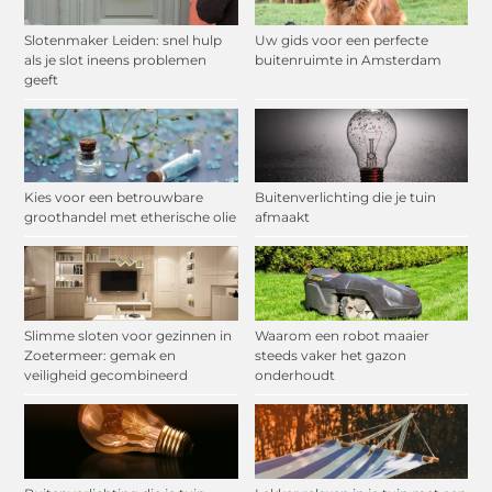
Slotenmaker Leiden: snel hulp
Uw gids voor een perfecte
als je slot ineens problemen
buitenruimte in Amsterdam
geeft
Kies voor een betrouwbare
Buitenverlichting die je tuin
groothandel met etherische olie
afmaakt
Slimme sloten voor gezinnen in
Waarom een robot maaier
Zoetermeer: gemak en
steeds vaker het gazon
veiligheid gecombineerd
onderhoudt