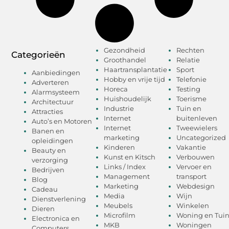
Gezondheid
Rechten
Categorieën
Groothandel
Relatie
Haartransplantatie
Sport
Aanbiedingen
Hobby en vrije tijd
Telefonie
Adverteren
Horeca
Testing
Alarmsysteem
Huishoudelijk
Toerisme
Architectuur
Industrie
Tuin en
Attracties
Internet
buitenleven
Auto’s en Motoren
Internet
Tweewielers
Banen en
marketing
Uncategorized
opleidingen
Kinderen
Vakantie
Beauty en
Kunst en Kitsch
Verbouwen
verzorging
Links / Index
Vervoer en
Bedrijven
Management
transport
Blog
Marketing
Webdesign
Cadeau
Media
Wijn
Dienstverlening
Meubels
Winkelen
Dieren
Microfilm
Woning en Tui
Electronica en
MKB
Woningen
Computers