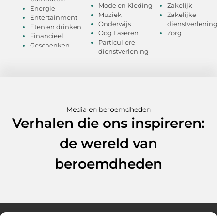
Mode en Kleding
Zakelijk
Energie
Muziek
Zakelijke
Entertainment
Onderwijs
dienstverlenin
Eten en drinken
Oog Laseren
Zorg
Financieel
Particuliere
Geschenken
dienstverlening
Media en beroemdheden
Verhalen die ons inspireren:
de wereld van
beroemdheden