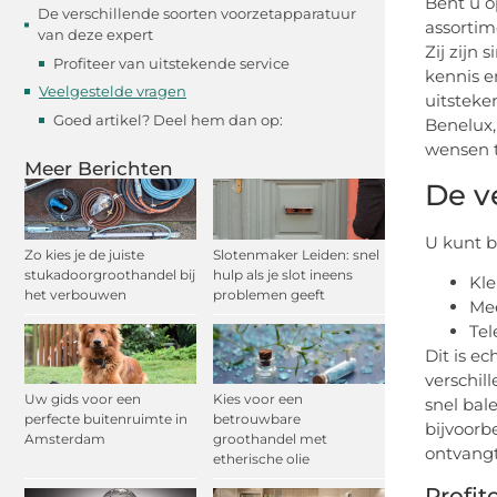
Bent u o
De verschillende soorten voorzetapparatuur
assortim
van deze expert
Zij zijn
Profiteer van uitstekende service
kennis e
Veelgestelde vragen
uitsteke
Goed artikel? Deel hem dan op:
Benelux,
wensen 
Meer Berichten
De v
U kunt b
Zo kies je de juiste
Slotenmaker Leiden: snel
stukadoorgroothandel bij
hulp als je slot ineens
Kl
het verbouwen
problemen geeft
Mee
Tel
Dit is e
verschil
Uw gids voor een
Kies voor een
snel bal
perfecte buitenruimte in
betrouwbare
bijvoorb
Amsterdam
groothandel met
ontvangt
etherische olie
Profit