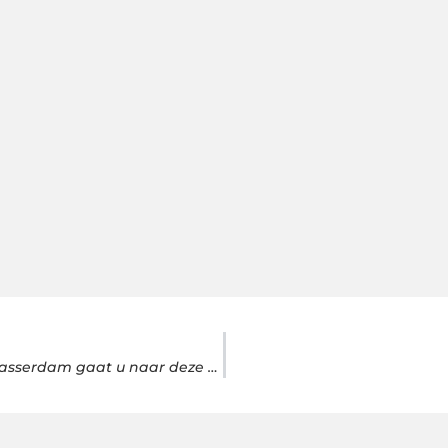
Voor zaalverhuur op een schitterende locatie in regio Alblasserdam gaat u naar deze specialist