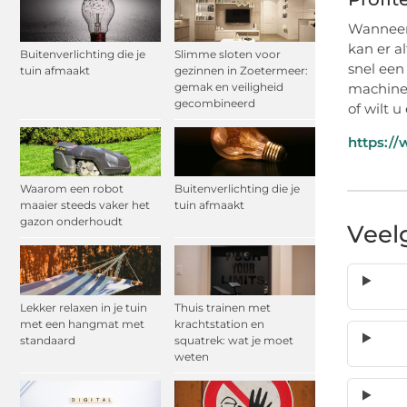
Wanneer 
kan er a
Buitenverlichting die je
Slimme sloten voor
snel een
tuin afmaakt
gezinnen in Zoetermeer:
gemak en veiligheid
machines
gecombineerd
of wilt 
https:/
Waarom een robot
Buitenverlichting die je
maaier steeds vaker het
tuin afmaakt
gazon onderhoudt
Veel
Lekker relaxen in je tuin
Thuis trainen met
met een hangmat met
krachtstation en
standaard
squatrek: wat je moet
weten