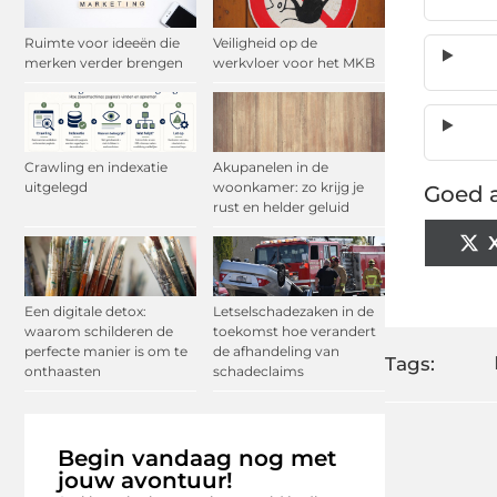
Ruimte voor ideeën die
Veiligheid op de
merken verder brengen
werkvloer voor het MKB
Crawling en indexatie
Akupanelen in de
uitgelegd
woonkamer: zo krijg je
Goed a
rust en helder geluid
Een digitale detox:
Letselschadezaken in de
waarom schilderen de
toekomst hoe verandert
perfecte manier is om te
de afhandeling van
Tags:
onthaasten
schadeclaims
Begin vandaag nog met
jouw avontuur!