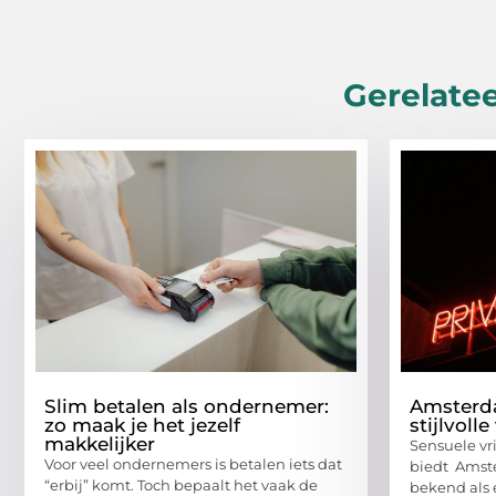
Gerelatee
Slim betalen als ondernemer:
Amsterda
zo maak je het jezelf
stijlvoll
makkelijker
Sensuele vri
Voor veel ondernemers is betalen iets dat
biedt Amst
“erbij” komt. Toch bepaalt het vaak de
bekend als e