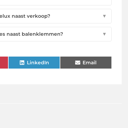
elux naast verkoop?
▼
ties naast balenklemmen?
▼
LinkedIn
Email