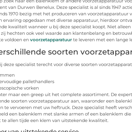
p zoek naar een balenklem of andere voorzetapparatuur voo
ent van Durwen Benelux. Deze specialist is al sinds 1947 act
 sinds 1970 bezig met het produceren van voorzetapparatuur vo
n ervaring opgedaan met diverse apparatuur, hierdoor ontvan
nde kwaliteit wanneer u bij deze specialist koopt. Niet alleen
 zij hechten ook veel waarde aan klantenbelang en betrouw
te voldoen en
voorzetapparatuur
te leveren met een lange l
erschillende soorten voorzetappa
ij deze specialist terecht voor diverse soorten voorzetapparat
emmen
rvoudige pallethandlers
escopische vorken
chter maar een greep uit het complete assortiment. De exp
lende soorten voorzetapparatuur aan, waaronder een balen
en te vervoeren met uw heftruck. Deze specialist heeft versc
eeld een balenklem met slanke armen of een balenklem die 
 te allen tijde een klem van uitstekende kwaliteit.
eer van uitstekende service