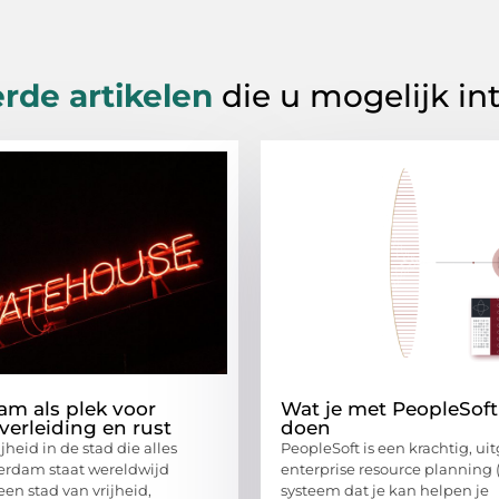
rde artikelen
die u mogelijk in
m als plek voor
Wat je met PeopleSoft
e verleiding en rust
doen
jheid in de stad die alles
PeopleSoft is een krachtig, ui
erdam staat wereldwijd
enterprise resource planning 
en stad van vrijheid,
systeem dat je kan helpen je