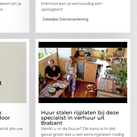
seren en je
Hiervoor kan je eenvoudig een
is
opslagtent
Zakelijke Dienstverlening
k
Huur stalen rijplaten bij deze
door
specialist in verhuur uit
Brabant
alist die uw
Werkt u in de bouw? De kans is in dat
geval groot dat u wel eens rijplaten nodig