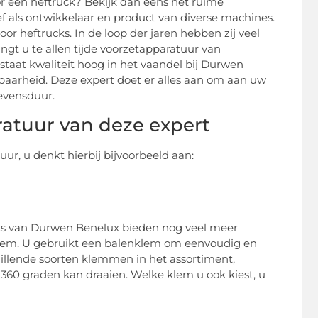
r een heftruck? Bekijk dan eens het ruime
ief als ontwikkelaar en product van diverse machines.
or heftrucks. In de loop der jaren hebben zij veel
gt u te allen tijde voorzetapparatuur van
 staat kwaliteit hoog in het vaandel bij Durwen
baarheid. Deze expert doet er alles aan om aan uw
evensduur.
ratuur van deze expert
uur, u denkt hierbij bijvoorbeeld aan:
erts van Durwen Benelux bieden nog veel meer
klem. U gebruikt een balenklem om eenvoudig en
hillende soorten klemmen in het assortiment,
360 graden kan draaien. Welke klem u ook kiest, u