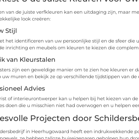
en van de juiste verfkleuren kan een uitdaging zijn, maar 
ekkelijke look creëren:
 Stijl
t het identificeren van uw persoonlijke stijl en de sfeer die
e inrichting en meubels om kleuren te kiezen die complemen
k van Kleurstalen
ters zijn een geweldige manier om te zien hoe kleuren er daa
p uw muren en bekijk ze op verschillende tijdstippen van de 
sioneel Advies
rist of interieurontwerper kan u helpen bij het kiezen van d
es doen die u misschien niet had overwogen en u helpen 
esvolle Projecten door Schilders
ldersbedrijf in Heerhugowaard heeft een indrukwekkende po
engevels, ze hebben talloze huiseigenaren geholpen hun droo