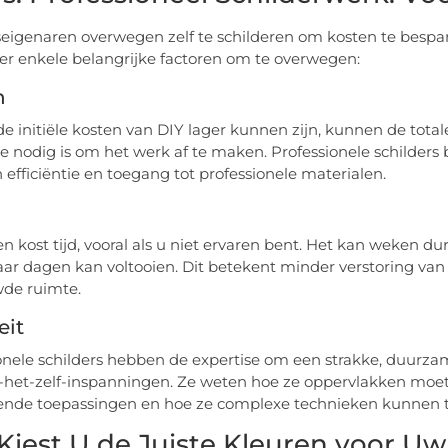
seigenaren overwegen zelf te schilderen om kosten te bespar
jn er enkele belangrijke factoren om te overwegen:
n
e initiële kosten van DIY lager kunnen zijn, kunnen de total
die nodig is om het werk af te maken. Professionele schilders
 efficiëntie en toegang tot professionele materialen.
en kost tijd, vooral als u niet ervaren bent. Het kan weken d
aar dagen kan voltooien. Dit betekent minder verstoring van
de ruimte.
eit
onele schilders hebben de expertise om een strakke, duurzam
het-zelf-inspanningen. Ze weten hoe ze oppervlakken moete
lende toepassingen en hoe ze complexe technieken kunnen 
Kiest U de Juiste Kleuren voor Uw