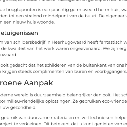
de hoogtepunten is een prachtig gerenoveerd herenhuis, wa
en tot een stralend middelpunt van de buurt. De eigenaar w
j in een nieuw huis woonde.
getuigenissen
m van schildersbedrijf in Heerhugowaard heeft fantastisch
n de kwaliteit van het werk waren ongeëvenaard. We zijn erg b
gowaard
nooit gedacht dat het schilderen van de buitenkant van ons h
e krijgen steeds complimenten van buren en voorbijgangers.
roene Aanpak
derne wereld is duurzaamheid belangrijker dan ooit. Het sch
voor milieuvriendelijke oplossingen. Ze gebruiken eco-vriendel
n uw gezondheid.
 gebruik van duurzame materialen en verftechnieken helpe
project te verkleinen. Dit betekent dat u kunt genieten van 