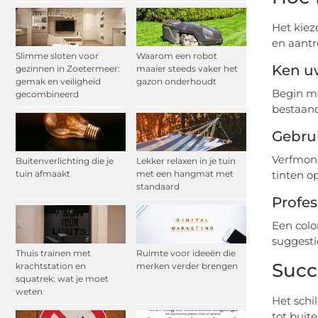
Het kiez
en aantr
Slimme sloten voor
Waarom een robot
Ken uw
gezinnen in Zoetermeer:
maaier steeds vaker het
gemak en veiligheid
gazon onderhoudt
Begin me
gecombineerd
bestaand
Gebrui
Verfmons
Buitenverlichting die je
Lekker relaxen in je tuin
tuin afmaakt
met een hangmat met
tinten o
standaard
Profes
Een colo
suggesti
Thuis trainen met
Ruimte voor ideeën die
Succ
krachtstation en
merken verder brengen
squatrek: wat je moet
weten
Het schi
tot buit