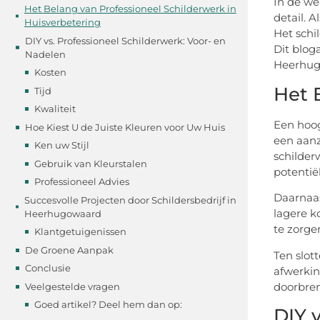
In de we
Het Belang van Professioneel Schilderwerk in
detail. 
Huisverbetering
Het schi
DIY vs. Professioneel Schilderwerk: Voor- en
Dit blog
Nadelen
Heerhugo
Kosten
Het 
Tijd
Kwaliteit
Een hoog
Hoe Kiest U de Juiste Kleuren voor Uw Huis
een aanz
Ken uw Stijl
schilder
Gebruik van Kleurstalen
potentië
Professioneel Advies
Daarnaas
Succesvolle Projecten door Schildersbedrijf in
lagere k
Heerhugowaard
te zorge
Klantgetuigenissen
De Groene Aanpak
Ten slot
Conclusie
afwerkin
doorbren
Veelgestelde vragen
Goed artikel? Deel hem dan op:
DIY 