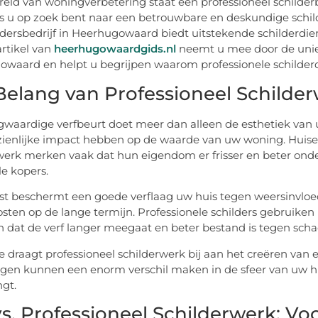
reld van woningverbetering staat een professioneel schilde
Als u op zoek bent naar een betrouwbare en deskundige schil
ldersbedrijf in Heerhugowaard biedt uitstekende schilderdie
artikel van
heerhugowaardgids.nl
neemt u mee door de uniek
waard en helpt u begrijpen waarom professionele schilderd
Belang van Professioneel Schilder
waardige verfbeurt doet meer dan alleen de esthetiek van u
ienlijke impact hebben op de waarde van uw woning. Huisei
werk merken vaak dat hun eigendom er frisser en beter onde
le kopers.
t beschermt een goede verflaag uw huis tegen weersinvloed
osten op de lange termijn. Professionele schilders gebruik
n dat de verf langer meegaat en beter bestand is tegen scha
te draagt professioneel schilderwerk bij aan het creëren va
gen kunnen een enorm verschil maken in de sfeer van uw hui
gt.
vs. Professioneel Schilderwerk: Vo