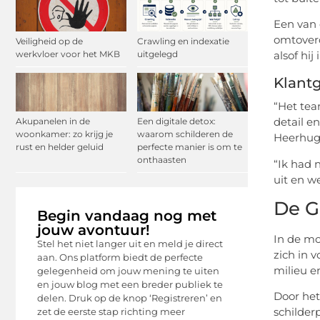
Een van 
omtoverd
Veiligheid op de
Crawling en indexatie
werkvloer voor het MKB
uitgelegd
alsof hi
Klant
“Het tea
detail e
Akupanelen in de
Een digitale detox:
woonkamer: zo krijg je
waarom schilderen de
Heerhu
rust en helder geluid
perfecte manier is om te
onthaasten
“Ik had 
uit en w
De G
Begin vandaag nog met
jouw avontuur!
In de mo
Stel het niet langer uit en meld je direct
zich in 
aan. Ons platform biedt de perfecte
milieu e
gelegenheid om jouw mening te uiten
en jouw blog met een breder publiek te
Door het
delen. Druk op de knop ‘Registreren’ en
schilder
zet de eerste stap richting meer