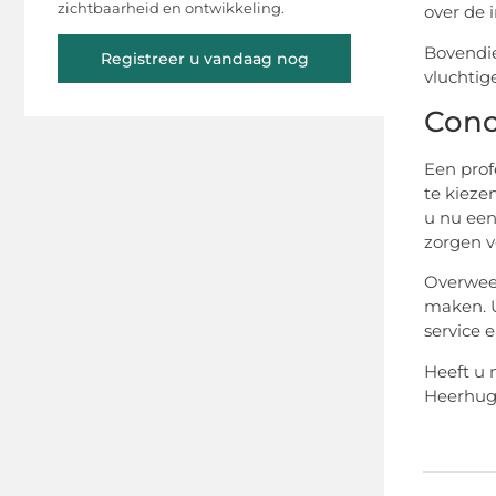
zichtbaarheid en ontwikkeling.
over de 
Bovendie
Registreer u vandaag nog
vluchtig
Conc
Een prof
te kieze
u nu een
zorgen v
Overweeg
maken. U
service 
Heeft u 
Heerhugo