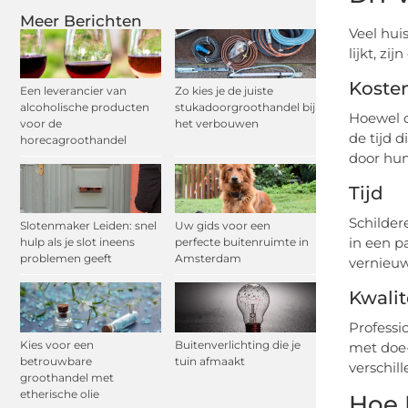
Meer Berichten
Veel hui
lijkt, zi
Koste
Een leverancier van
Zo kies je de juiste
alcoholische producten
stukadoorgroothandel bij
Hoewel d
voor de
het verbouwen
de tijd 
horecagroothandel
door hun
Tijd
Schilder
Slotenmaker Leiden: snel
Uw gids voor een
in een p
hulp als je slot ineens
perfecte buitenruimte in
problemen geeft
Amsterdam
vernieuw
Kwalit
Professi
Kies voor een
Buitenverlichting die je
met doe-
betrouwbare
tuin afmaakt
verschil
groothandel met
etherische olie
Hoe 