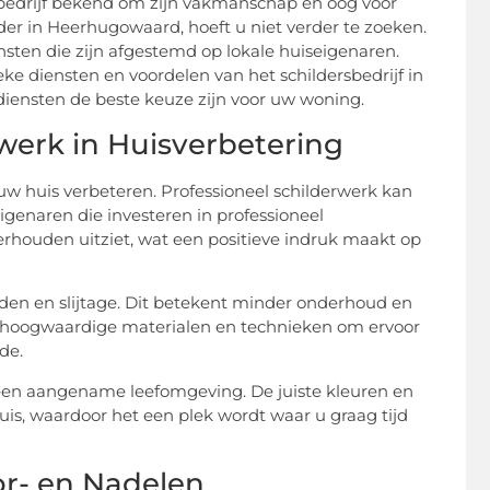
rbedrijf bekend om zijn vakmanschap en oog voor
der in Heerhugowaard, hoeft u niet verder te zoeken.
nsten die zijn afgestemd op lokale huiseigenaren.
e diensten en voordelen van het schildersbedrijf in
iensten de beste keuze zijn voor uw woning.
werk in Huisverbetering
w huis verbeteren. Professioneel schilderwerk kan
genaren die investeren in professioneel
rhouden uitziet, wat een positieve indruk maakt op
en en slijtage. Dit betekent minder onderhoud en
en hoogwaardige materialen en technieken om ervoor
de.
n een aangename leefomgeving. De juiste kleuren en
s, waardoor het een plek wordt waar u graag tijd
or- en Nadelen