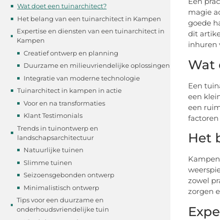
Een prac
Wat doet een tuinarchitect?
magie ac
Het belang van een tuinarchitect in Kampen
goede ha
Expertise en diensten van een tuinarchitect in
dit arti
Kampen
inhuren 
Creatief ontwerp en planning
Wat 
Duurzame en milieuvriendelijke oplossingen
Integratie van moderne technologie
Een tuin
Tuinarchitect in kampen in actie
een klei
Voor en na transformaties
een ruim
Klant Testimonials
factoren
Trends in tuinontwerp en
Het 
landschapsarchitectuur
Natuurlijke tuinen
Kampen, 
Slimme tuinen
weerspie
Seizoensgebonden ontwerp
zowel pr
Minimalistisch ontwerp
zorgen e
Tips voor een duurzame en
Expe
onderhoudsvriendelijke tuin