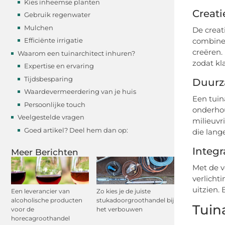
Kies inheemse planten
Creati
Gebruik regenwater
Mulchen
De creat
combiner
Efficiënte irrigatie
creëren.
Waarom een tuinarchitect inhuren?
zodat kl
Expertise en ervaring
Tijdsbesparing
Duurz
Waardevermeerdering van je huis
Een tuin
Persoonlijke touch
onderho
Veelgestelde vragen
milieuvr
Goed artikel? Deel hem dan op:
die lang
Integr
Meer Berichten
Met de v
verlicht
uitzien.
Een leverancier van
Zo kies je de juiste
alcoholische producten
stukadoorgroothandel bij
Tuin
voor de
het verbouwen
horecagroothandel