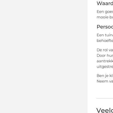
Waard
Een goed
mooie bu
Persoo
Een tuin
behoefte
De rol v
Door hun
aantrekk
uitgestr
Ben je k
Neem van
Veel