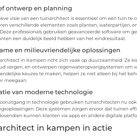
ef ontwerp en planning
ieve visie van een tuinarchitect is essentieel om een tuin te 
en verschillende elementen zoals planten, waterpartijen,
 Deze professionals gebruiken geavanceerde software om ged
anten een duidelijk beeld hebben van het eindresultaat.
ame en milieuvriendelijke oplossingen
architect in Kampen richt zich vaak op duurzaamheid. Ze k
ud vergen, en ontwerpen regenwateropvangsystemen om wa
iendelijke keuzes te maken, helpen ze niet alleen bij het b
er meegaan.
atie van moderne technologie
ooruitgang in technologie gebruiken tuinarchitecten nu ook
ingsoplossingen. Deze systemen zorgen ervoor dat tuinen eff
 Bovendien kunnen klanten via apps en andere digitale plat
architect in kampen in actie