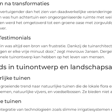
n na transformaties
 overtuigender dan het zien van daadwerkelijke veranderinge
 was hun achtertuin een ongeorganiseerde ruimte met wein
n werd het omgetoverd tot een groene oase met zorgvuldig 
ver.
Testimonials
in was altijd een bron van frustratie. Dankzij de tuinarchitec
en er elke vrije minuut door,” zegt mevrouw Jansen. Dergeli
onele tuinontwerp kan hebben op het leven van mensen.
ds in tuinontwerp en landschapsa
lijke tuinen
n groeiende trend naar natuurlijke tuinen die de lokale flor
oemen, natuurlijke vijvers, en voedselbossen. Ze bieden niet
e tuinen
ntegratie van technologieën zoals slimme irrigatiesystemen 