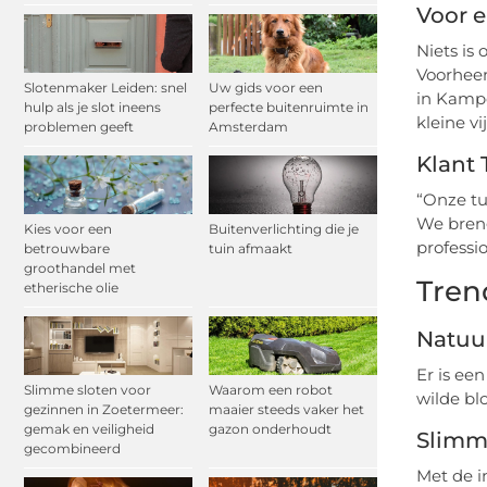
Voor e
Niets is
Voorheen
Slotenmaker Leiden: snel
Uw gids voor een
in Kampe
hulp als je slot ineens
perfecte buitenruimte in
kleine vij
problemen geeft
Amsterdam
Klant 
“Onze tu
We breng
Kies voor een
Buitenverlichting die je
professi
betrouwbare
tuin afmaakt
groothandel met
Tren
etherische olie
Natuur
Er is ee
Slimme sloten voor
Waarom een robot
wilde bl
gezinnen in Zoetermeer:
maaier steeds vaker het
gemak en veiligheid
gazon onderhoudt
Slimm
gecombineerd
Met de i