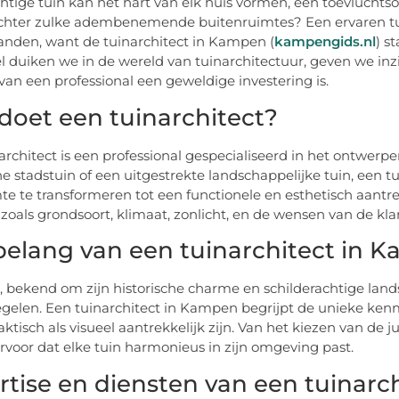
htige tuin kan het hart van elk huis vormen, een toevluchtsoor
hter zulke adembenemende buitenruimtes? Een ervaren tuin
nden, want de tuinarchitect in Kampen (
kampengids.nl
) s
kel duiken we in de wereld van tuinarchitectuur, geven we i
van een professional een geweldige investering is.
doet een tuinarchitect?
architect is een professional gespecialiseerd in het ontwer
ne stadstuin of een uitgestrekte landschappelijke tuin, een 
te te transformeren tot een functionele en esthetisch aant
 zoals grondsoort, klimaat, zonlicht, en de wensen van de kla
belang van een tuinarchitect in 
bekend om zijn historische charme en schilderachtige land
gelen. Een tuinarchitect in Kampen begrijpt de unieke ke
aktisch als visueel aantrekkelijk zijn. Van het kiezen van de 
rvoor dat elke tuin harmonieus in zijn omgeving past.
rtise en diensten van een tuinarc