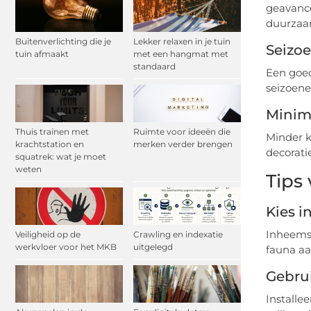
geavance
duurzaa
Buitenverlichting die je
Lekker relaxen in je tuin
Seizo
tuin afmaakt
met een hangmat met
standaard
Een goed
seizoenen
Minim
Thuis trainen met
Ruimte voor ideeën die
Minder k
krachtstation en
merken verder brengen
decorati
squatrek: wat je moet
weten
Tips
Kies 
Inheemse
Veiligheid op de
Crawling en indexatie
werkvloer voor het MKB
uitgelegd
fauna aan
Gebru
Installe