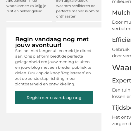
Akupanelen in de
Een digitale detox:
milieuvr
woonkamer: zo krijg je
waarom schilderen de
rust en helder geluid
perfecte manier is om te
Mulch
onthaasten
Door mul
verbeter
Begin vandaag nog met
Efficië
jouw avontuur!
Gebruik 
Stel het niet langer uit en meld je direct
door ver
aan. Ons platform biedt de perfecte
gelegenheid om jouw mening te uiten
Waar
en jouw blog met een breder publiek te
delen. Druk op de knop ‘Registreren’ en
zet de eerste stap richting meer
Expert
zichtbaarheid en ontwikkeling.
Een tuin
lossen e
Registreer u vandaag nog
Tijds
Het ontw
zorgen d