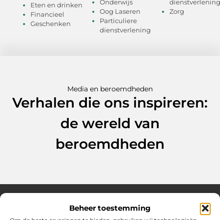
Onderwijs
dienstverlenin
Eten en drinken
Oog Laseren
Zorg
Financieel
Particuliere
Geschenken
dienstverlening
Media en beroemdheden
Verhalen die ons inspireren:
de wereld van
beroemdheden
Beheer toestemming