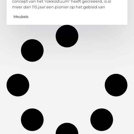
concept van het ‘rokkostuum’ heeft gecreëerd, is al
meer dan 115 jaar een pionier op het gebied van
Meubels