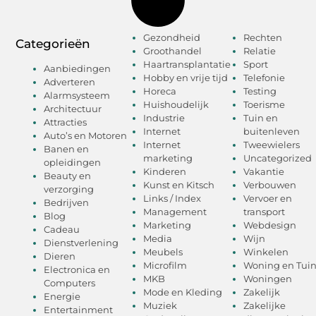
Gezondheid
Rechten
Categorieën
Groothandel
Relatie
Haartransplantatie
Sport
Aanbiedingen
Hobby en vrije tijd
Telefonie
Adverteren
Horeca
Testing
Alarmsysteem
Huishoudelijk
Toerisme
Architectuur
Industrie
Tuin en
Attracties
Internet
buitenleven
Auto’s en Motoren
Internet
Tweewielers
Banen en
marketing
Uncategorized
opleidingen
Kinderen
Vakantie
Beauty en
Kunst en Kitsch
Verbouwen
verzorging
Links / Index
Vervoer en
Bedrijven
Management
transport
Blog
Marketing
Webdesign
Cadeau
Media
Wijn
Dienstverlening
Meubels
Winkelen
Dieren
Microfilm
Woning en Tui
Electronica en
MKB
Woningen
Computers
Mode en Kleding
Zakelijk
Energie
Muziek
Zakelijke
Entertainment