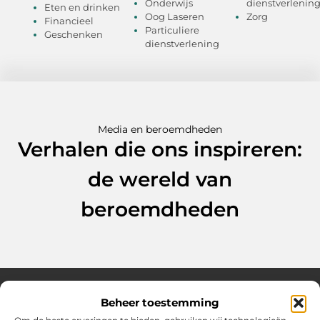
Onderwijs
dienstverlenin
Eten en drinken
Oog Laseren
Zorg
Financieel
Particuliere
Geschenken
dienstverlening
Media en beroemdheden
Verhalen die ons inspireren:
de wereld van
beroemdheden
Beheer toestemming