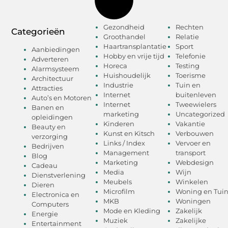
Gezondheid
Rechten
Categorieën
Groothandel
Relatie
Haartransplantatie
Sport
Aanbiedingen
Hobby en vrije tijd
Telefonie
Adverteren
Horeca
Testing
Alarmsysteem
Huishoudelijk
Toerisme
Architectuur
Industrie
Tuin en
Attracties
Internet
buitenleven
Auto’s en Motoren
Internet
Tweewielers
Banen en
marketing
Uncategorized
opleidingen
Kinderen
Vakantie
Beauty en
Kunst en Kitsch
Verbouwen
verzorging
Links / Index
Vervoer en
Bedrijven
Management
transport
Blog
Marketing
Webdesign
Cadeau
Media
Wijn
Dienstverlening
Meubels
Winkelen
Dieren
Microfilm
Woning en Tui
Electronica en
MKB
Woningen
Computers
Mode en Kleding
Zakelijk
Energie
Muziek
Zakelijke
Entertainment