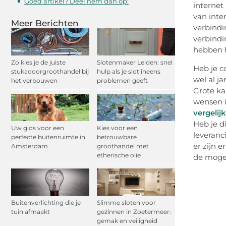
Goed artikel? Deel hem dan op:
internet 
van inte
Meer Berichten
verbindi
verbindi
hebben h
Zo kies je de juiste
Slotenmaker Leiden: snel
Heb je c
stukadoorgroothandel bij
hulp als je slot ineens
wel al j
het verbouwen
problemen geeft
Grote ka
wensen i
vergelij
Heb je d
Uw gids voor een
Kies voor een
leveranc
perfecte buitenruimte in
betrouwbare
er zijn 
Amsterdam
groothandel met
etherische olie
de mogel
Buitenverlichting die je
Slimme sloten voor
tuin afmaakt
gezinnen in Zoetermeer:
gemak en veiligheid