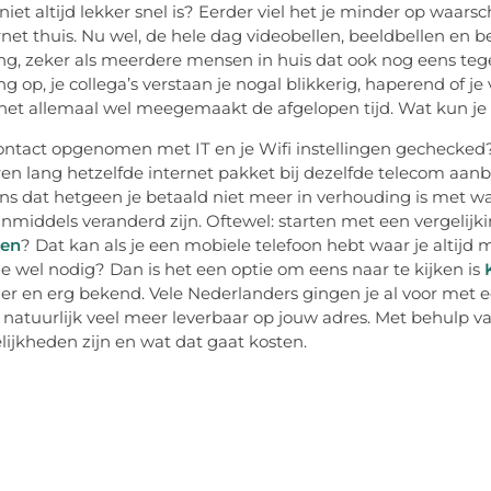
niet altijd lekker snel is? Eerder viel het je minder op waars
rnet thuis. Nu wel, de hele dag videobellen, beeldbellen en be
ng, zeker als meerdere mensen in huis dat ook nog eens tege
ng op, je collega’s verstaan je nogal blikkerig, haperend of j
et allemaal wel meegemaakt de afgelopen tijd. Wat kun je
ontact opgenomen met IT en je Wifi instellingen gechecked?
aren lang hetzelfde internet pakket bij dezelfde telecom aan
ns dat hetgeen je betaald niet meer in verhouding is met wat
nmiddels veranderd zijn. Oftewel: starten met een vergelijkin
ken
? Dat kan als je een mobiele telefoon hebt waar je altijd 
ie wel nodig? Dan is het een optie om eens naar te kijken is
ier en erg bekend. Vele Nederlanders gingen je al voor me
er natuurlijk veel meer leverbaar op jouw adres. Met behulp v
ijkheden zijn en wat dat gaat kosten.