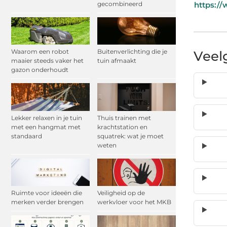
gecombineerd
https://
Waarom een robot
Buitenverlichting die je
Veel
maaier steeds vaker het
tuin afmaakt
gazon onderhoudt
Lekker relaxen in je tuin
Thuis trainen met
met een hangmat met
krachtstation en
standaard
squatrek: wat je moet
weten
Ruimte voor ideeën die
Veiligheid op de
merken verder brengen
werkvloer voor het MKB