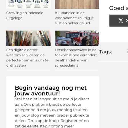
Goed a
Crawling en indexatie
Akupanelen in de
uitgelegd
woonkamer: zo krijg je
rust en helder geluid
Een digitale detox:
Letselschadezaken in de
Tags:
waarom schilderen de
toekomst hoe verandert
perfecte manier is om te
de afhandeling van
onthaasten
schadeclaims
Begin vandaag nog met
jouw avontuur!
Stel het niet langer uit en meld je direct
aan. Ons platform biedt de perfecte
gelegenheid om jouw mening te uiten
en jouw blog met een breder publiek te
delen. Druk op de knop ‘Registreren’ en
zet de eerste stap richting meer