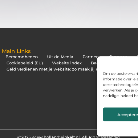
Main Links
Beroemdheden
Uit de Media
Partners
Over ons
Cookiebeleid (EU)
Website index
Backlinks kopen Neder
Geld verdienen met je website: zo maak jij er een inkomstenbr
Om de beste ervari
informatie over je
deze technologieën
verwerken. Als je 
nadelige invloed h
Accepter
@2025 www.hollandwinkelt.nl. All Right Reserved.