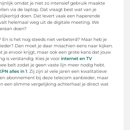
chijnlijk omdat je niet zo intensief gebruik maakte
llen via de laptop. Dat vraagt best wat van je
lijkertijd doen. Dat levert vaak een haperende
e valt helemaal weg uit de digitale meeting. We
 eraan doen?
 En is het nog steeds niet verbeterd? Maar heb je
bieder? Dan moet je daar misschien eens naar kijken.
 je ervoor krijgt, maar ook een grote kans dat jouw
g is verstandig. Kies je voor
internet en TV
mee belt zodat je geen vaste lijn meer nodig hebt.
KPN alles in 1
. Zij zijn al vele jaren een kwalitatieve
t een abonnement bij deze telecom aanbieder, maar
an een slimme vergelijking achterhaal je direct wat