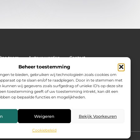
Ons team
Auteur worden
Contact
land: wat jij moet weten voor succes
Beheer toestemming
on van
ngen te bieden, gebruiken wij technologieën zoals cookies om
 apparaat op te slaan en/of te raadplegen. Door in te stemmen met
 kunnen wij gegevens zoals surfgedrag of unieke ID's op deze site
geen toestemming geeft of uw toestemming intrekt, kan dit een
ebben op bepaalde functies en mogelijkheden.
en
Weigeren
Bekijk Voorkeuren
Cookiebeleid