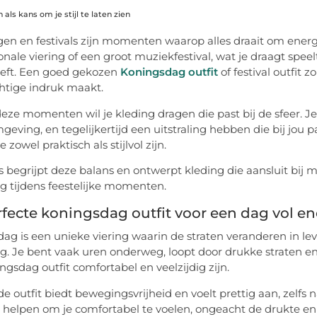
als kans om je stijl te laten zien
en en festivals zijn momenten waarop alles draait om energ
nale viering of een groot muziekfestival, wat je draagt speelt
eft. Een goed gekozen
Koningsdag outfit
of festival outfit 
htige indruk maakt.
deze momenten wil je kleding dragen die past bij de sfeer. 
geving, en tegelijkertijd een uitstraling hebben die bij jou 
ie zowel praktisch als stijlvol zijn.
s begrijpt deze balans en ontwerpt kleding die aansluit bi
ing tijdens feestelijke momenten.
fecte koningsdag outfit voor een dag vol en
ag is een unieke viering waarin de straten veranderen in le
. Je bent vaak uren onderweg, loopt door drukke straten en
ngsdag outfit comfortabel en veelzijdig zijn.
e outfit biedt bewegingsvrijheid en voelt prettig aan, zelfs
helpen om je comfortabel te voelen, ongeacht de drukte en