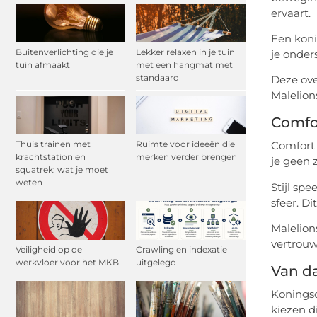
ervaart.
Een koni
Buitenverlichting die je
Lekker relaxen in je tuin
je onder
tuin afmaakt
met een hangmat met
standaard
Deze ove
Malelion
Comfor
Comfort 
Thuis trainen met
Ruimte voor ideeën die
krachtstation en
merken verder brengen
je geen 
squatrek: wat je moet
weten
Stijl spe
sfeer. D
Malelion
vertrouw
Veiligheid op de
Crawling en indexatie
werkvloer voor het MKB
uitgelegd
Van da
Koningsd
kiezen d