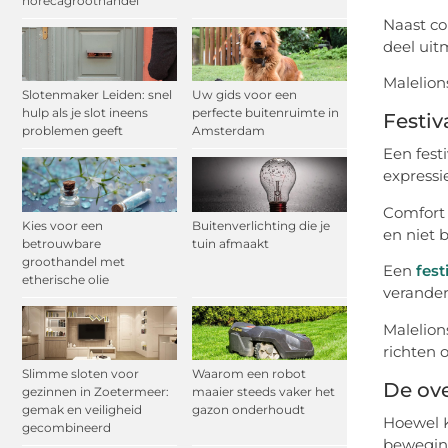
horecagroothandel
Naast co
deel uit
Malelion
Slotenmaker Leiden: snel
Uw gids voor een
hulp als je slot ineens
perfecte buitenruimte in
Festiv
problemen geeft
Amsterdam
Een festi
expressi
Comfort 
Kies voor een
Buitenverlichting die je
en niet 
betrouwbare
tuin afmaakt
groothandel met
Een
fest
etherische olie
verandere
Malelions
richten 
Slimme sloten voor
Waarom een robot
De ov
gezinnen in Zoetermeer:
maaier steeds vaker het
gemak en veiligheid
gazon onderhoudt
Hoewel K
gecombineerd
beweging