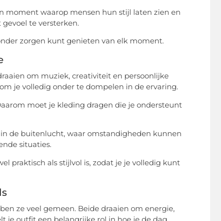
 een moment waarop mensen hun stijl laten zien en
 gevoel te versterken.
 zonder zorgen kunt genieten van elk moment.
e
 draaien om muziek, creativiteit en persoonlijke
t om je volledig onder te dompelen in de ervaring.
. Daarom moet je kleding dragen die je ondersteunt
ats in de buitenlucht, waar omstandigheden kunnen
ende situaties.
praktisch als stijlvol is, zodat je je volledig kunt
ls
bben ze veel gemeen. Beide draaien om energie,
e outfit een belangrijke rol in hoe je de dag