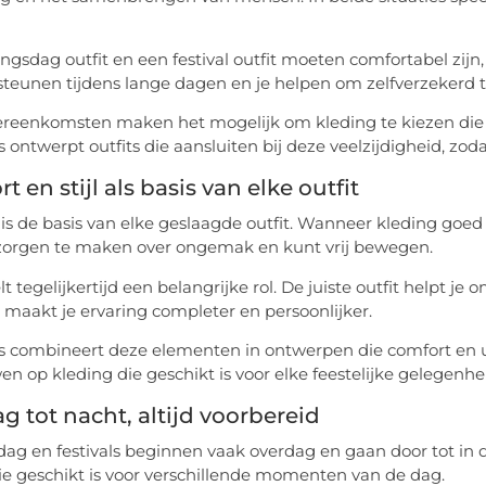
ngsdag outfit en een festival outfit moeten comfortabel zij
steunen tijdens lange dagen en je helpen om zelfverzekerd t
reenkomsten maken het mogelijk om kleding te kiezen die 
s ontwerpt outfits die aansluiten bij deze veelzijdigheid, zo
t en stijl als basis van elke outfit
is de basis van elke geslaagde outfit. Wanneer kleding goed zi
zorgen te maken over ongemak en kunt vrij bewegen.
elt tegelijkertijd een belangrijke rol. De juiste outfit helpt j
it maakt je ervaring completer en persoonlijker.
s combineert deze elementen in ontwerpen die comfort en u
en op kleding die geschikt is voor elke feestelijke gelegenhe
g tot nacht, altijd voorbereid
ag en festivals beginnen vaak overdag en gaan door tot in 
ie geschikt is voor verschillende momenten van de dag.