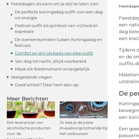
Feestdagen als kans om je stijl te laten zien
Feestdagen 
De perfecte koningsdag outfit voor een dag
Feestdag
vol energie
een natio
Festival outfit als symbool van vrijheid en
dag bele
expressie
een krac
De overeenkomsten tussen Koningsdag en
festivals
Tijdens 
Comfort en stijl als basis van elke outfit
en de om
Van dag tot nacht, altijd voorbereid
outfits d
Maak elk feestmoment onvergetelijk
Malelion
Veelgestelde vragen
uitstral
Goed artikel? Deel hem dan op:
De per
Meer Berichten
Koningsd
beweging
een koni
Een leverancier van
Zo kies je de juiste
Een goed
alcoholische producten
stukadoorgroothandel bij
voor de
het verbouwen
pasvorm 