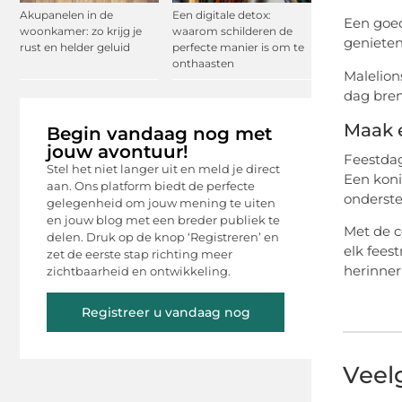
Akupanelen in de
Een digitale detox:
Een goed
woonkamer: zo krijg je
waarom schilderen de
genieten
rust en helder geluid
perfecte manier is om te
onthaasten
Malelion
dag bren
Maak 
Begin vandaag nog met
jouw avontuur!
Feestdag
Stel het niet langer uit en meld je direct
Een konin
aan. Ons platform biedt de perfecte
onderste
gelegenheid om jouw mening te uiten
en jouw blog met een breder publiek te
Met de co
delen. Druk op de knop ‘Registreren’ en
elk fees
zet de eerste stap richting meer
herinner
zichtbaarheid en ontwikkeling.
Registreer u vandaag nog
Veel