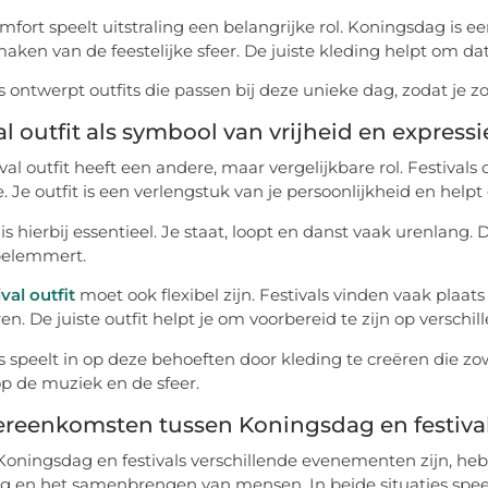
mfort speelt uitstraling een belangrijke rol. Koningsdag is
maken van de feestelijke sfeer. De juiste kleding helpt om dat
s ontwerpt outfits die passen bij deze unieke dag, zodat je
al outfit als symbool van vrijheid en expressi
val outfit heeft een andere, maar vergelijkbare rol. Festivals
e. Je outfit is een verlengstuk van je persoonlijkheid en help
is hierbij essentieel. Je staat, loopt en danst vaak urenlang
belemmert.
ival outfit
moet ook flexibel zijn. Festivals vinden vaak pla
n. De juiste outfit helpt je om voorbereid te zijn op verschill
 speelt in op deze behoeften door kleding te creëren die zowel 
op de muziek en de sfeer.
ereenkomsten tussen Koningsdag en festiva
oningsdag en festivals verschillende evenementen zijn, he
 en het samenbrengen van mensen. In beide situaties speelt j