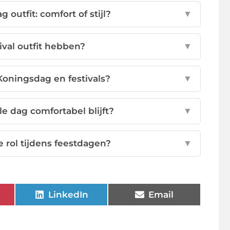
outfit: comfort of stijl?
▼
val outfit hebben?
▼
Koningsdag en festivals?
▼
le dag comfortabel blijft?
▼
 rol tijdens feestdagen?
▼
LinkedIn
Email