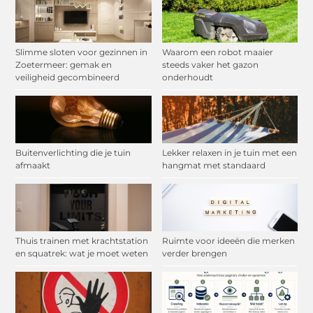
Slimme sloten voor gezinnen in
Waarom een robot maaier
Zoetermeer: gemak en
steeds vaker het gazon
veiligheid gecombineerd
onderhoudt
Buitenverlichting die je tuin
Lekker relaxen in je tuin met een
afmaakt
hangmat met standaard
Thuis trainen met krachtstation
Ruimte voor ideeën die merken
en squatrek: wat je moet weten
verder brengen