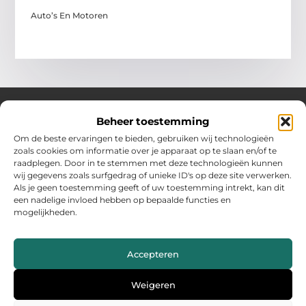
Auto’s En Motoren
Beheer toestemming
Over Hollandwinkelt
Om de beste ervaringen te bieden, gebruiken wij technologieën
zoals cookies om informatie over je apparaat op te slaan en/of te
Jouw bron voor inspiratie en handige tips voor het dagelijks
raadplegen. Door in te stemmen met deze technologieën kunnen
leven.
wij gegevens zoals surfgedrag of unieke ID's op deze site verwerken.
Verken een gevarieerde selectie blogs en artikelen boordevol
Als je geen toestemming geeft of uw toestemming intrekt, kan dit
praktische adviezen en verrassende inzichten om het beste uit
een nadelige invloed hebben op bepaalde functies en
elke dag te halen.
mogelijkheden.
Bericht categorie
Accepteren
Main Links
Weigeren
Backlinks kopen Nederland: wat jij moet weten voor succes
Geld verdienen met je website: zo maak jij er een inkomstenbron van