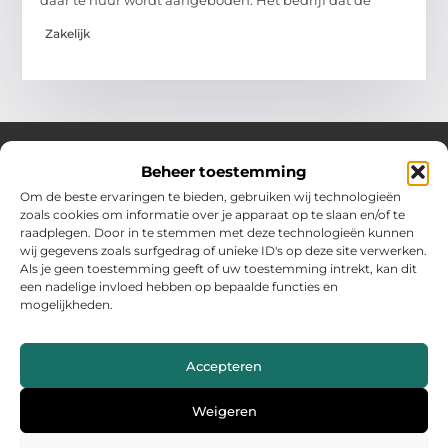
daar te huur wordt aangeboden. Het bedrijf dat de
Zakelijk
Beheer toestemming
Over Hollandwinkelt
Om de beste ervaringen te bieden, gebruiken wij technologieën
zoals cookies om informatie over je apparaat op te slaan en/of te
Jouw bron voor inspiratie en handige tips voor het dagelijks
raadplegen. Door in te stemmen met deze technologieën kunnen
leven.
wij gegevens zoals surfgedrag of unieke ID's op deze site verwerken.
Verken een gevarieerde selectie blogs en artikelen boordevol
Als je geen toestemming geeft of uw toestemming intrekt, kan dit
praktische adviezen en verrassende inzichten om het beste uit
een nadelige invloed hebben op bepaalde functies en
elke dag te halen.
mogelijkheden.
Bericht categorie
Accepteren
Main Links
Weigeren
Backlinks kopen Nederland: wat jij moet weten voor succes
Geld verdienen met je website: zo maak jij er een inkomstenbron van