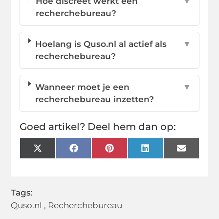
Hoe discreet werkt een
▼
recherchebureau?
Hoelang is Quso.nl al actief als
▼
recherchebureau?
Wanneer moet je een
▼
recherchebureau inzetten?
Goed artikel? Deel hem dan op:
X
Facebook
Pinterest
LinkedIn
Email
(Twitter)
Tags:
Quso.nl
,
Recherchebureau