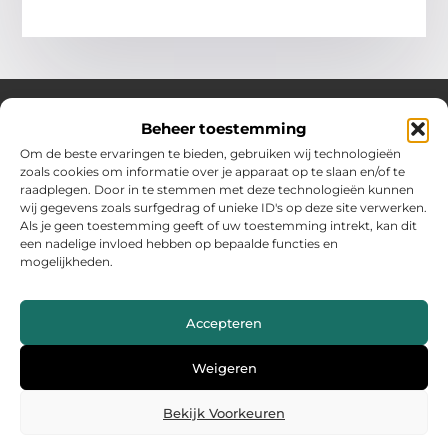
Beheer toestemming
Over Hollandwinkelt
Om de beste ervaringen te bieden, gebruiken wij technologieën
zoals cookies om informatie over je apparaat op te slaan en/of te
Jouw bron voor inspiratie en handige tips voor het dagelijks
raadplegen. Door in te stemmen met deze technologieën kunnen
leven.
wij gegevens zoals surfgedrag of unieke ID's op deze site verwerken.
Verken een gevarieerde selectie blogs en artikelen boordevol
Als je geen toestemming geeft of uw toestemming intrekt, kan dit
praktische adviezen en verrassende inzichten om het beste uit
een nadelige invloed hebben op bepaalde functies en
elke dag te halen.
mogelijkheden.
Bericht categorie
Accepteren
Main Links
Weigeren
Backlinks kopen Nederland: wat jij moet weten voor succes
Geld verdienen met je website: zo maak jij er een inkomstenbron van
Bekijk Voorkeuren