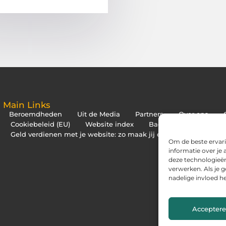
Main Links
Beroemdheden
Uit de Media
Partners
Over ons
Cookiebeleid (EU)
Website index
Backlinks kopen Neder
Geld verdienen met je website: zo maak jij er een inkomstenbr
Om de beste ervari
informatie over je
deze technologieën
verwerken. Als je 
nadelige invloed h
Accepter