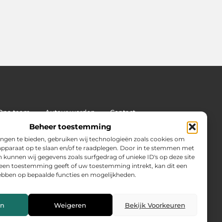
Ons team
Auteur worden
Contact
land: wat jij moet weten voor succes
Beheer toestemming
on van
ngen te bieden, gebruiken wij technologieën zoals cookies om
 apparaat op te slaan en/of te raadplegen. Door in te stemmen met
 kunnen wij gegevens zoals surfgedrag of unieke ID's op deze site
geen toestemming geeft of uw toestemming intrekt, kan dit een
ebben op bepaalde functies en mogelijkheden.
en
Weigeren
Bekijk Voorkeuren