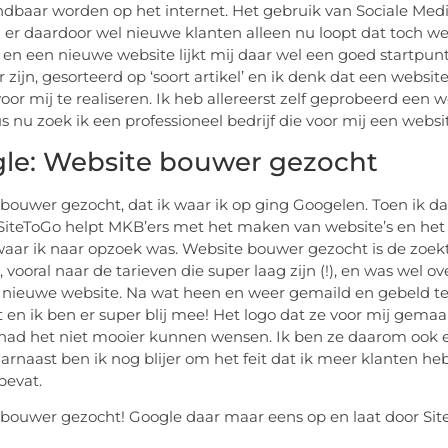
ndbaar worden op het internet. Het gebruik van Sociale Med
r daardoor wel nieuwe klanten alleen nu loopt dat toch wel 
en een nieuwe website lijkt mij daar wel een goed startpunt 
r zijn, gesorteerd op ‘soort artikel’ en ik denk dat een webs
or mij te realiseren. Ik heb allereerst zelf geprobeerd een we
s nu zoek ik een professioneel bedrijf die voor mij een webs
le: Website bouwer gezocht
bouwer gezocht, dat ik waar ik op ging Googelen. Toen ik 
 SiteToGo helpt MKB’ers met het maken van website’s en het m
waar ik naar opzoek was. Website bouwer gezocht is de zoek
 vooral naar de tarieven die super laag zijn (!), en was wel o
nieuwe website. Na wat heen en weer gemaild en gebeld te
en ik ben er super blij mee! Het logo dat ze voor mij gemaak
 had het niet mooier kunnen wensen. Ik ben ze daarom ook
arnaast ben ik nog blijer om het feit dat ik meer klanten h
bevat.
bouwer gezocht! Google daar maar eens op en laat door Si