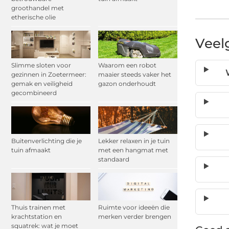
groothandel met
etherische olie
Veel
Slimme sloten voor
Waarom een robot
gezinnen in Zoetermeer:
maaier steeds vaker het
gemak en veiligheid
gazon onderhoudt
gecombineerd
Buitenverlichting die je
Lekker relaxen in je tuin
tuin afmaakt
met een hangmat met
standaard
Thuis trainen met
Ruimte voor ideeën die
krachtstation en
merken verder brengen
squatrek: wat je moet