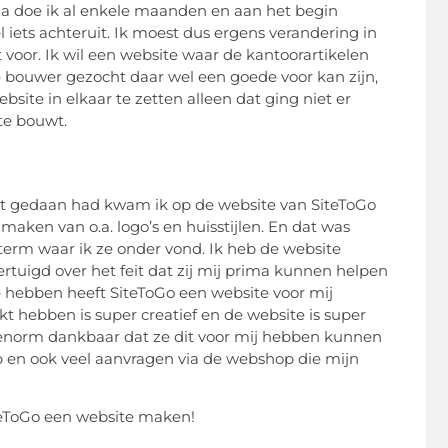
ia doe ik al enkele maanden en aan het begin
iets achteruit. Ik moest dus ergens verandering in
voor. Ik wil een website waar de kantoorartikelen
ite bouwer gezocht daar wel een goede voor kan zijn,
bsite in elkaar te zetten alleen dat ging niet er
ite bouwt.
dat gedaan had kwam ik op de website van SiteToGo
aken van o.a. logo’s en huisstijlen. En dat was
term waar ik ze onder vond. Ik heb de website
vertuigd over het feit dat zij mij prima kunnen helpen
 hebben heeft SiteToGo een website voor mij
t hebben is super creatief en de website is super
 enorm dankbaar dat ze dit voor mij hebben kunnen
eb en ook veel aanvragen via de webshop die mijn
teToGo een website maken!