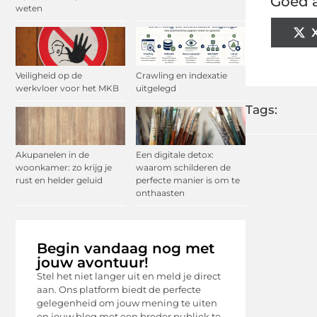
Goed a
weten
Veiligheid op de
Crawling en indexatie
werkvloer voor het MKB
uitgelegd
Tags:
Akupanelen in de
Een digitale detox:
woonkamer: zo krijg je
waarom schilderen de
rust en helder geluid
perfecte manier is om te
onthaasten
Begin vandaag nog met
jouw avontuur!
Stel het niet langer uit en meld je direct
aan. Ons platform biedt de perfecte
gelegenheid om jouw mening te uiten
en jouw blog met een breder publiek te