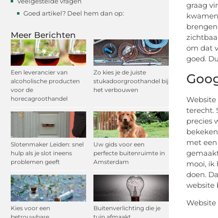
Veelgestelde vragen
graag vi
Goed artikel? Deel hem dan op:
kwamen e
brengen 
Meer Berichten
zichtbaa
om dat vo
goed. Du
Een leverancier van
Zo kies je de juiste
Goog
alcoholische producten
stukadoorgroothandel bij
voor de
het verbouwen
Website 
horecagroothandel
terecht.
precies 
bekeken,
met een 
Slotenmaker Leiden: snel
Uw gids voor een
gemaakt 
hulp als je slot ineens
perfecte buitenruimte in
problemen geeft
Amsterdam
mooi, ik
doen. Da
website 
Website 
Kies voor een
Buitenverlichting die je
betrouwbare
tuin afmaakt