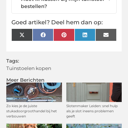
bestellen?
Goed artikel? Deel hem dan op:
X
Facebook
Pinterest
LinkedIn
Email
(Twitter)
Tags:
Tuinstoelen kopen
Meer Berichten
Zo kies je de juiste
Slotenmaker Leiden: snel hulp
stukadoorgroothandel bij het
als je slot ineens problemen
verbouwen
geeft