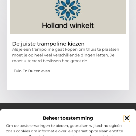
De juiste trampoline kiezen
Als je een trampoline gaat kopen om thuis te plaatsen
moet je op heel veel verschillende dingen letten. Je
moet uiteraard beslissen hoe groot de
Tuin En Buitenleven
Beheer toestemming
Over Hollandwinkelt
Om de beste ervaringen te bieden, gebruiken wij technologieën
zoals cookies om informatie over je apparaat op te slaan en/of te
Jouw bron voor inspiratie en handige tips voor het dagelijks