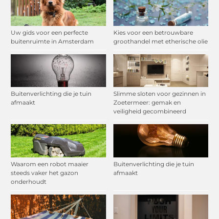
Uw gids voor een perfecte
Kies voor een betrouwbare
buitenruimte in Amsterdam
groothandel met etherische olie
Buitenverlichting die je tuin
Slimme sloten voor gezinnen in
afmaakt
Zoetermeer: gemak en
veiligheid gecombineerd
Waarom een robot maaier
Buitenverlichting die je tuin
steeds vaker het gazon
afmaakt
onderhoudt