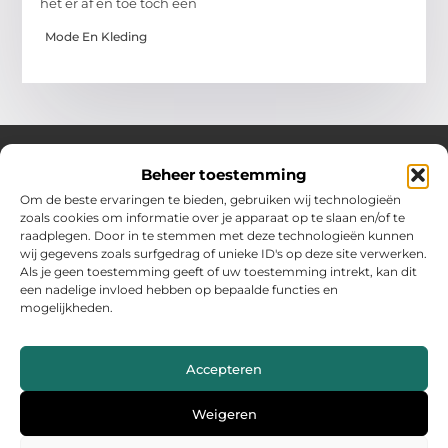
het er af en toe toch een
Mode En Kleding
Beheer toestemming
Over Hollandwinkelt
Om de beste ervaringen te bieden, gebruiken wij technologieën
zoals cookies om informatie over je apparaat op te slaan en/of te
Jouw bron voor inspiratie en handige tips voor het dagelijks
raadplegen. Door in te stemmen met deze technologieën kunnen
leven.
wij gegevens zoals surfgedrag of unieke ID's op deze site verwerken.
Verken een gevarieerde selectie blogs en artikelen boordevol
Als je geen toestemming geeft of uw toestemming intrekt, kan dit
praktische adviezen en verrassende inzichten om het beste uit
een nadelige invloed hebben op bepaalde functies en
elke dag te halen.
mogelijkheden.
Bericht categorie
Accepteren
Main Links
Weigeren
Backlinks kopen Nederland: wat jij moet weten voor succes
Geld verdienen met je website: zo maak jij er een inkomstenbron van