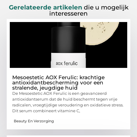
Gerelateerde artikelen
die u mogelijk
interesseren
Mesoestetic AOX Ferulic: krachtige
antioxidantbescherming voor een
stralende, jeugdige huid
De Mesoestetic AOX Ferulic is een geavanceerd
antioxidantserum dat de huid beschermt tegen vrije
radicalen, vroegtijdige veroudering en oxidatieve stress.
Dit serum combineert vitamine C,
Beauty En Verzorging