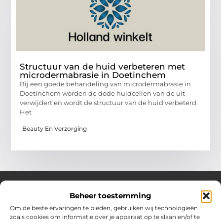
Structuur van de huid verbeteren met
microdermabrasie in Doetinchem
Bij een goede behandeling van microdermabrasie in
Doetinchem worden de dode huidcellen van de uit
verwijdert en wordt de structuur van de huid verbeterd.
Het
Beauty En Verzorging
Beheer toestemming
Over Hollandwinkelt
Om de beste ervaringen te bieden, gebruiken wij technologieën
zoals cookies om informatie over je apparaat op te slaan en/of te
Jouw bron voor inspiratie en handige tips voor het dagelijks