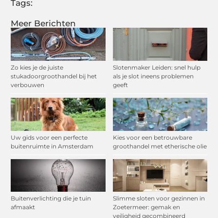
Tags:
Meer Berichten
Zo kies je de juiste
Slotenmaker Leiden: snel hulp
stukadoorgroothandel bij het
als je slot ineens problemen
verbouwen
geeft
Uw gids voor een perfecte
Kies voor een betrouwbare
buitenruimte in Amsterdam
groothandel met etherische olie
Buitenverlichting die je tuin
Slimme sloten voor gezinnen in
afmaakt
Zoetermeer: gemak en
veiligheid gecombineerd