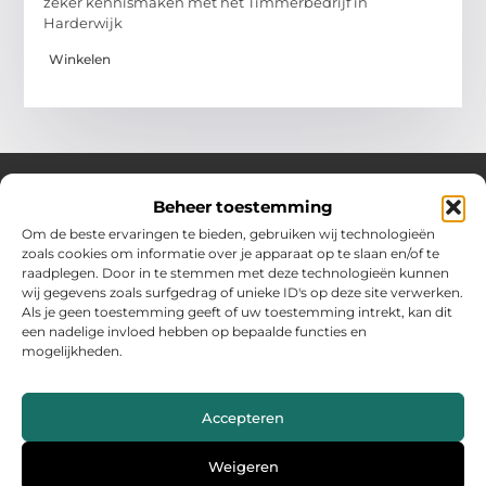
zeker kennismaken met het Timmerbedrijf in
Harderwijk
Winkelen
Beheer toestemming
Over Hollandwinkelt
Om de beste ervaringen te bieden, gebruiken wij technologieën
zoals cookies om informatie over je apparaat op te slaan en/of te
Jouw bron voor inspiratie en handige tips voor het dagelijks
raadplegen. Door in te stemmen met deze technologieën kunnen
leven.
wij gegevens zoals surfgedrag of unieke ID's op deze site verwerken.
Verken een gevarieerde selectie blogs en artikelen boordevol
Als je geen toestemming geeft of uw toestemming intrekt, kan dit
praktische adviezen en verrassende inzichten om het beste uit
een nadelige invloed hebben op bepaalde functies en
elke dag te halen.
mogelijkheden.
Bericht categorie
Accepteren
Main Links
Weigeren