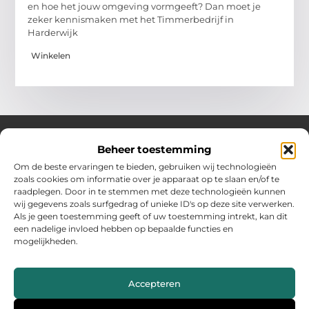
en hoe het jouw omgeving vormgeeft? Dan moet je
zeker kennismaken met het Timmerbedrijf in
Harderwijk
Winkelen
Beheer toestemming
Over Hollandwinkelt
Om de beste ervaringen te bieden, gebruiken wij technologieën
zoals cookies om informatie over je apparaat op te slaan en/of te
Jouw bron voor inspiratie en handige tips voor het dagelijks
raadplegen. Door in te stemmen met deze technologieën kunnen
leven.
wij gegevens zoals surfgedrag of unieke ID's op deze site verwerken.
Verken een gevarieerde selectie blogs en artikelen boordevol
Als je geen toestemming geeft of uw toestemming intrekt, kan dit
praktische adviezen en verrassende inzichten om het beste uit
een nadelige invloed hebben op bepaalde functies en
elke dag te halen.
mogelijkheden.
Bericht categorie
Accepteren