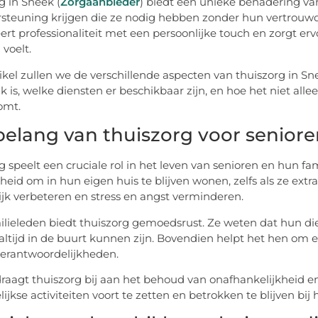
g in Sneek (
Zorgaanbieder
) biedt een unieke benadering va
steuning krijgen die ze nodig hebben zonder hun vertrouw
rt professionaliteit met een persoonlijke touch en zorgt er
 voelt.
rtikel zullen we de verschillende aspecten van thuiszorg in
jk is, welke diensten er beschikbaar zijn, en hoe het niet all
omt.
belang van thuiszorg voor seniore
g speelt een cruciale rol in het leven van senioren en hun fa
heid om in hun eigen huis te blijven wonen, zelfs als ze extr
ijk verbeteren en stress en angst verminderen.
ilieleden biedt thuiszorg gemoedsrust. Ze weten dat hun dier
t altijd in de buurt kunnen zijn. Bovendien helpt het hen o
erantwoordelijkheden.
 draagt thuiszorg bij aan het behoud van onafhankelijkheid e
ijkse activiteiten voort te zetten en betrokken te blijven b