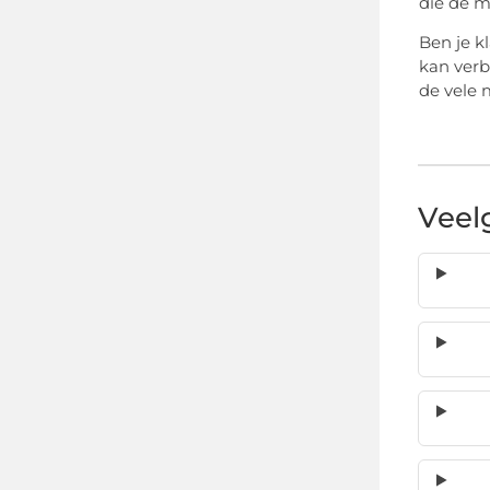
die de m
Ben je k
kan verb
de vele 
Veel