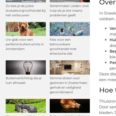
Over
Zo kies je de juiste
Slotenmaker Leiden: snel
stukadoorgroothandel bij
hulp als je slot ineens
In Sneek
het verbouwen
problemen geeft
voldoen.
Ver
med
Hui
Uw gids voor een
Kies voor een
perfecte buitenruimte in
betrouwbare
doe
Amsterdam
groothandel met
Beg
etherische olie
bie
Per
per
Deze die
Buitenverlichting die je
Slimme sloten voor
een meer
tuin afmaakt
gezinnen in Zoetermeer:
gemak en veiligheid
Hoe 
gecombineerd
Thuiszor
Door sam
bieden. 