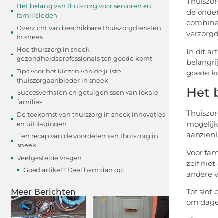
Thuiszor
Het belang van thuiszorg voor senioren en
de onder
familieleden
combinee
Overzicht van beschikbare thuiszorgdiensten
verzorgd
in sneek
Hoe thuiszorg in sneek
In dit a
gezondheidsprofessionals ten goede komt
belangri
Tips voor het kiezen van de juiste
goede k
thuiszorgaanbieder in sneek
Het 
Succesverhalen en getuigenissen van lokale
families
Thuiszor
De toekomst van thuiszorg in sneek innovaties
mogelijk
en uitdagingen
aanzienl
Een recap van de voordelen van thuiszorg in
sneek
Voor fam
Veelgestelde vragen
zelf nie
Goed artikel? Deel hem dan op:
andere v
Meer Berichten
Tot slot
om dagel