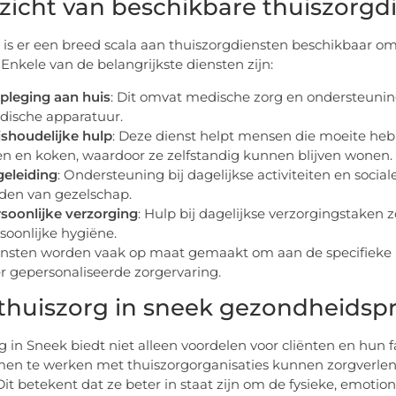
zicht van beschikbare thuiszorgd
 is er een breed scala aan thuiszorgdiensten beschikbaar o
 Enkele van de belangrijkste diensten zijn:
pleging aan huis
: Dit omvat medische zorg en ondersteunin
ische apparatuur.
shoudelijke hulp
: Deze dienst helpt mensen die moeite h
n en koken, waardoor ze zelfstandig kunnen blijven wonen.
eleiding
: Ondersteuning bij dagelijkse activiteiten en sociale
den van gezelschap.
soonlijke verzorging
: Hulp bij dagelijkse verzorgingstaken
soonlijke hygiëne.
nsten worden vaak op maat gemaakt om aan de specifieke be
 gepersonaliseerde zorgervaring.
thuiszorg in sneek gezondheidspr
g in Sneek biedt niet alleen voordelen voor cliënten en hun 
en te werken met thuiszorgorganisaties kunnen zorgverlen
Dit betekent dat ze beter in staat zijn om de fysieke, emotio