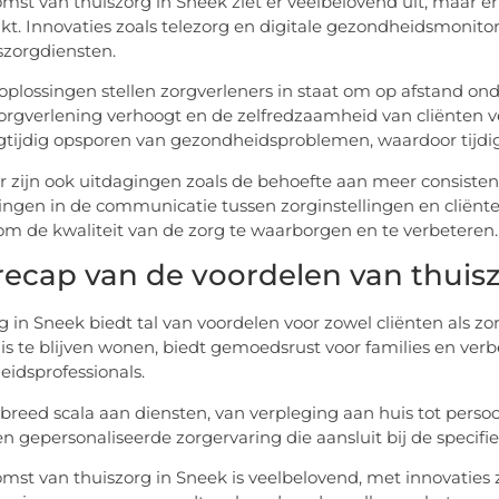
mst van thuiszorg in Sneek ziet er veelbelovend uit, maar 
t. Innovaties zoals telezorg en digitale gezondheidsmonitor
szorgdiensten.
oplossingen stellen zorgverleners in staat om op afstand ond
orgverlening verhoogt en de zelfredzaamheid van cliënten ve
gtijdig opsporen van gezondheidsproblemen, waardoor tijdige
er zijn ook uitdagingen zoals de behoefte aan meer consisten
ingen in de communicatie tussen zorginstellingen en cliënte
m de kwaliteit van de zorg te waarborgen en te verbeteren.
recap van de voordelen van thuisz
g in Sneek biedt tal van voordelen voor zowel cliënten als zor
is te blijven wonen, biedt gemoedsrust voor families en ver
idsprofessionals.
breed scala aan diensten, van verpleging aan huis tot persoo
n gepersonaliseerde zorgervaring die aansluit bij de specifie
mst van thuiszorg in Sneek is veelbelovend, met innovaties 