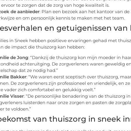
ervoor te zorgen dat de zorg van hoge kwaliteit is.
zoek de aanbieder
: Plan een bezoek aan het kantoor van de
kwijze en om persoonlijk kennis te maken met het team.
esverhalen en getuigenissen van l
ilies in Sneek hebben positieve ervaringen gehad met thuisz
n de impact die thuiszorg kan hebben:
ilie de Jong
: “Dankzij de thuiszorg kon mijn moeder in haar
ondheid achteruitging. De zorgverleners waren geweldig en
elschap dat ze nodig had.”
ilie Bakker
: “We waren eerst sceptisch over thuiszorg, maa
en. De zorgverleners zijn professioneel en vriendelijk, en z
e vader zich comfortabel en gelukkig voelt.”
ilie Visser
: “De persoonlijke benadering van de thuiszorg i
gverleners luisterden naar onze zorgen en pasten de zorgp
er te voldoen.”
oekomst van thuiszorg in sneek i