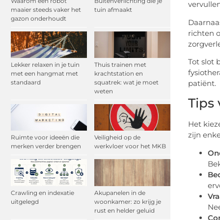
Waarom een robot
Buitenverlichting die je
vervullen
maaier steeds vaker het
tuin afmaakt
gazon onderhoudt
Daarnaa
richten 
zorgverl
Tot slot
Lekker relaxen in je tuin
Thuis trainen met
fysiothe
met een hangmat met
krachtstation en
patiënt.
standaard
squatrek: wat je moet
weten
Tips
Het kiez
zijn enk
Ruimte voor ideeën die
Veiligheid op de
merken verder brengen
werkvloer voor het MKB
On
Bek
Be
erv
Crawling en indexatie
Akupanelen in de
Vra
uitgelegd
woonkamer: zo krijg je
Nee
rust en helder geluid
Con