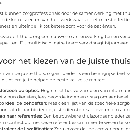
.
st kunnen zorgprofessionals door de samenwerking met th
op de kernaspecten van hun werk waar ze het meest effectief 
eners en uiteindelijk tot betere zorg voor de patiënten.
 bevordert thuiszorg een nauwere samenwerking tussen verschi
rapeuten. Dit multidisciplinaire teamwerk draagt bij aan een
 voor het kiezen van de juiste thu
en van de juiste thuiszorgaanbieder is een belangrijke besl
ele tips om je te helpen de beste keuze te maken:
derzoek de opties
: Begin met het verzamelen van informatie
ijk hun diensten, lees beoordelingen en vraag om aanbevel
oordeel de behoeften
: Maak een lijst van de specifieke zor
oor dat de aanbieder de juiste diensten kan leveren om aan
ag naar referenties
: Een betrouwbare thuiszorgaanbieder zal
m contact op met deze referenties om meer te weten te ko
troleer de kwalificaties
: Zorg ervoor dat de zorgverleners ge