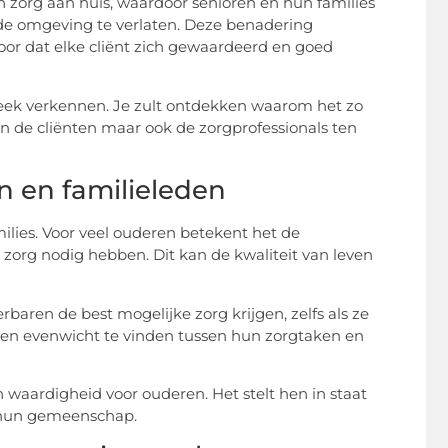
n zorg aan huis, waardoor senioren en hun families
de omgeving te verlaten. Deze benadering
voor dat elke cliënt zich gewaardeerd en goed
 Sneek verkennen. Je zult ontdekken waarom het zo
een de cliënten maar ook de zorgprofessionals ten
n en familieleden
milies. Voor veel ouderen betekent het de
a zorg nodig hebben. Dit kan de kwaliteit van leven
baren de best mogelijke zorg krijgen, zelfs als ze
m een evenwicht te vinden tussen hun zorgtaken en
n waardigheid voor ouderen. Het stelt hen in staat
ij hun gemeenschap.