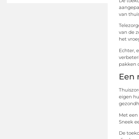
De toeko
aangepak
van thui
Telezorg
van de z
het vroe
Echter, 
verbeter
pakken o
Een 
Thuiszor
eigen hu
gezondhe
Met een 
Sneek ee
De toeko