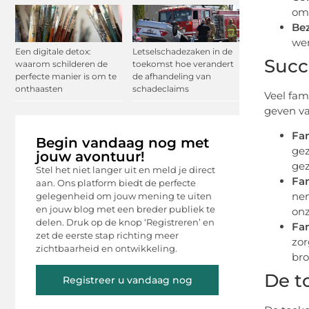
om 
Be
wer
Een digitale detox:
Letselschadezaken in de
Succ
waarom schilderen de
toekomst hoe verandert
perfecte manier is om te
de afhandeling van
onthaasten
schadeclaims
Veel fam
geven va
Fam
Begin vandaag nog met
gez
jouw avontuur!
gez
Stel het niet langer uit en meld je direct
Fam
aan. Ons platform biedt de perfecte
nem
gelegenheid om jouw mening te uiten
en jouw blog met een breder publiek te
onz
delen. Druk op de knop ‘Registreren’ en
Fam
zet de eerste stap richting meer
zor
zichtbaarheid en ontwikkeling.
bro
De t
Registreer u vandaag nog