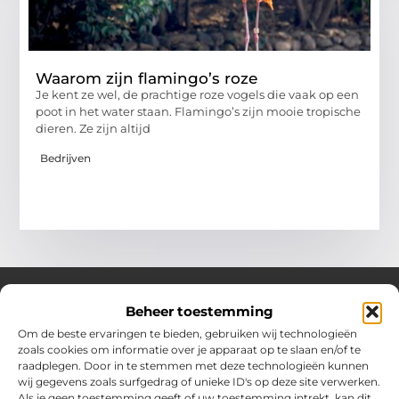
Waarom zijn flamingo’s roze
Je kent ze wel, de prachtige roze vogels die vaak op een
poot in het water staan. Flamingo’s zijn mooie tropische
dieren. Ze zijn altijd
Bedrijven
Beheer toestemming
Over Hollandwinkelt
Om de beste ervaringen te bieden, gebruiken wij technologieën
zoals cookies om informatie over je apparaat op te slaan en/of te
Jouw bron voor inspiratie en handige tips voor het dagelijks
raadplegen. Door in te stemmen met deze technologieën kunnen
leven.
wij gegevens zoals surfgedrag of unieke ID's op deze site verwerken.
Verken een gevarieerde selectie blogs en artikelen boordevol
Als je geen toestemming geeft of uw toestemming intrekt, kan dit
praktische adviezen en verrassende inzichten om het beste uit