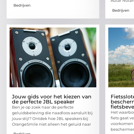
Autar Notar
Bedrijven
Bedrijven
Jouw gids voor het kiezen van
Fietsslo
de perfecte JBL speaker
bescher
fietsbeve
Ben je op zoek naar de perfecte
Het waarbor
geluidsbeleving die naadloos aansluit bij
fiets gaat v
jouw stijl? Ontdek hoe JBL speakers bij
voorkomen v
OrangeSmile niet alleen het geluid naar
beschermen 
Bedrijven