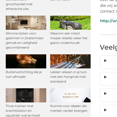
groothandel met
die wij 
etherische olie
contact 
http://
Slimme sloten voor
Waarom een robot
gezinnen in Zoetermeer:
maaier steeds vaker het
gemak en veiligheid
gazon onderhoudt
Veel
gecombineerd
Buitenverlichting die je
Lekker relaxen in je tuin
tuin afmaakt
met een hangmat met
standaard
Thuis trainen met
Ruimte voor ideeën die
krachtstation en
merken verder brengen
squatrek: wat je moet