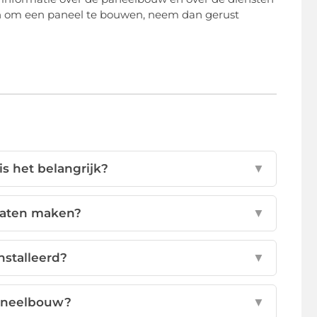
uren om een paneel te bouwen, neem dan gerust
s het belangrijk?
▼
 laten maken?
▼
stalleerd?
▼
paneelbouw?
▼