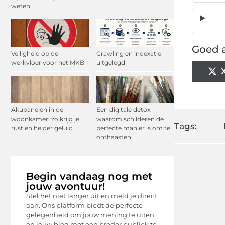
weten
Goed a
Veiligheid op de
Crawling en indexatie
werkvloer voor het MKB
uitgelegd
Akupanelen in de
Een digitale detox:
woonkamer: zo krijg je
waarom schilderen de
Tags:
rust en helder geluid
perfecte manier is om te
onthaasten
Begin vandaag nog met
jouw avontuur!
Stel het niet langer uit en meld je direct
aan. Ons platform biedt de perfecte
gelegenheid om jouw mening te uiten
en jouw blog met een breder publiek te