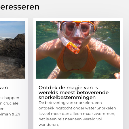
teresseren
van
Ontdek de magie van 's
werelds meest betoverende
snorkelbestemmingen
ndschappen
De betovering van snorkelen: een
n cruciale
ontdekkingstocht onder water Snorkelen
 en
is veel meer dan alleen maar zwemmen;
elman & Zn
het is een reis naar een wereld vol
wonderen,