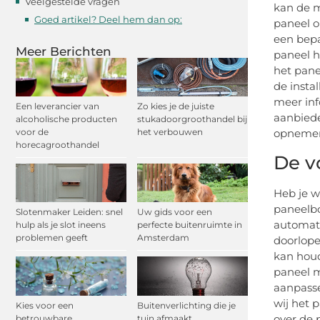
Veelgestelde vragen
kan de m
Goed artikel? Deel hem dan op:
paneel o
een bepa
Meer Berichten
paneel h
het pane
de insta
meer inf
Een leverancier van
Zo kies je de juiste
aanbiede
alcoholische producten
stukadoorgroothandel bij
voor de
het verbouwen
opnemen 
horecagroothandel
De v
Heb je w
paneelbo
Slotenmaker Leiden: snel
Uw gids voor een
automati
hulp als je slot ineens
perfecte buitenruimte in
problemen geeft
Amsterdam
doorlope
kan houd
paneel m
aanpasse
wij het 
Kies voor een
Buitenverlichting die je
over de 
betrouwbare
tuin afmaakt