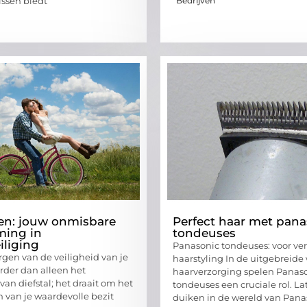
Bedrijven
issen biedt
ten: jouw onmisbare
Perfect haar met pana
ming in
tondeuses
iliging
Panasonic tondeuses: voor ver
gen van de veiligheid van je
haarstyling In de uitgebreide
erder dan alleen het
haarverzorging spelen Panas
an diefstal; het draait om het
tondeuses een cruciale rol. L
van je waardevolle bezit
duiken in de wereld van Pana