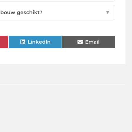
elbouw geschikt?
▼
LinkedIn
Email