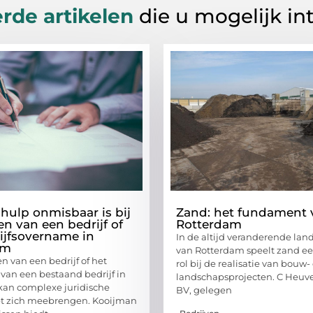
rde artikelen
die u mogelijk in
ulp onmisbaar is bij
Zand: het fundament 
en van een bedrijf of
Rotterdam
ijfsovername in
In de altijd veranderende la
am
van Rotterdam speelt zand ee
n van een bedrijf of het
rol bij de realisatie van bouw-
an een bestaand bedrijf in
landschapsprojecten. C Heuv
kan complexe juridische
BV, gelegen
t zich meebrengen. Kooijman