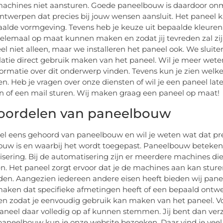
achines niet aansturen. Goede paneelbouw is daardoor onmi
ntwerpen dat precies bij jouw wensen aansluit. Het paneel 
alde vormgeving. Tevens heb je keuze uit bepaalde kleure
elemaal op maat kunnen maken en zodat jij tevreden zal zi
el niet alleen, maar we installeren het paneel ook. We slui
llatie direct gebruik maken van het paneel. Wil je meer we
ormatie over dit onderwerp vinden. Tevens kun je zien welk
n. Heb je vragen over onze diensten of wil je een paneel la
of een mail sturen. Wij maken graag een paneel op maat!
oordelen van paneelbouw
el eens gehoord van paneelbouw en wil je weten wat dat prec
uw is en waarbij het wordt toegepast. Paneelbouw betekent
sering. Bij de automatisering zijn er meerdere machines 
n. Het paneel zorgt ervoor dat je de machines aan kan sture
en. Aangezien iedereen andere eisen heeft bieden wij pan
aken dat specifieke afmetingen heeft of een bepaald ontwer
n zodat je eenvoudig gebruik kan maken van het paneel. Vo
paneel daar volledig op af kunnen stemmen. Jij bent dan ver
paneelbouw kun je onze website bezoeken. Daar vind je veel