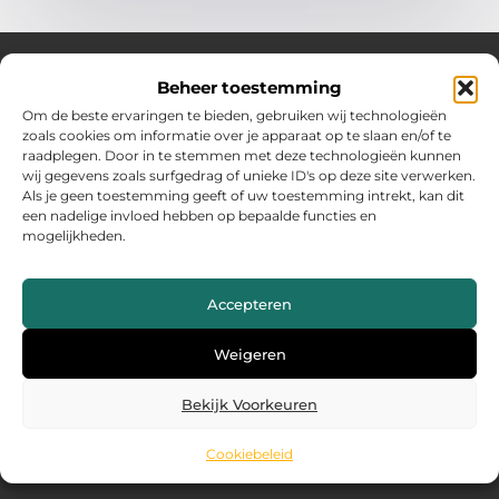
Beheer toestemming
Over Hollandwinkelt
Om de beste ervaringen te bieden, gebruiken wij technologieën
zoals cookies om informatie over je apparaat op te slaan en/of te
Jouw bron voor inspiratie en handige tips voor het dagelijks
raadplegen. Door in te stemmen met deze technologieën kunnen
leven.
wij gegevens zoals surfgedrag of unieke ID's op deze site verwerken.
Verken een gevarieerde selectie blogs en artikelen boordevol
Als je geen toestemming geeft of uw toestemming intrekt, kan dit
praktische adviezen en verrassende inzichten om het beste uit
een nadelige invloed hebben op bepaalde functies en
elke dag te halen.
mogelijkheden.
Bericht categorie
Accepteren
Main Links
Weigeren
Backlinks kopen Nederland: wat jij moet weten voor succes
Geld verdienen met je website: zo maak jij er een inkomstenbron van
Bekijk Voorkeuren
Cookiebeleid
@2025 www.hollandwinkelt.nl. All Right Reserved.