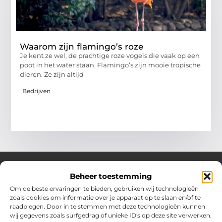
Waarom zijn flamingo’s roze
Je kent ze wel, de prachtige roze vogels die vaak op een
poot in het water staan. Flamingo’s zijn mooie tropische
dieren. Ze zijn altijd
Bedrijven
Beheer toestemming
Over Hollandwinkelt
Om de beste ervaringen te bieden, gebruiken wij technologieën
zoals cookies om informatie over je apparaat op te slaan en/of te
Jouw bron voor inspiratie en handige tips voor het dagelijks
raadplegen. Door in te stemmen met deze technologieën kunnen
leven.
wij gegevens zoals surfgedrag of unieke ID's op deze site verwerken.
Verken een gevarieerde selectie blogs en artikelen boordevol