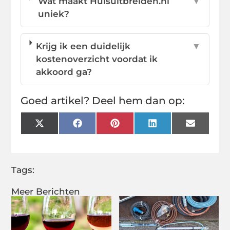
Wat maakt Huisuitbreiden.nl
▼
uniek?
Krijg ik een duidelijk
▼
kostenoverzicht voordat ik
akkoord ga?
Goed artikel? Deel hem dan op:
X
Facebook
Pinterest
LinkedIn
Email
(Twitter)
Tags:
Meer Berichten