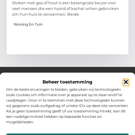
Stoken met gas of hout is een belangrijke keuze voor
veel mensen die een haard of kachel willen gebruiken
om hun huis te verwarmen. Beide
Woning En Tuin
Beheer toestemming
Over Hollandwinkelt
Om de beste ervaringen te bieden, gebruiken wij technologieën
zoals cookies om informatie over je apparaat op te slaan en/of te
Jouw bron voor inspiratie en handige tips voor het dagelijks
raadplegen. Door in te stemmen met deze technologieën kunnen
leven.
wij gegevens zoals surfgedrag of unieke ID's op deze site verwerken.
Verken een gevarieerde selectie blogs en artikelen boordevol
Als je geen toestemming geeft of uw toestemming intrekt, kan dit
praktische adviezen en verrassende inzichten om het beste uit
een nadelige invloed hebben op bepaalde functies en
elke dag te halen.
mogelijkheden.
Bericht categorie