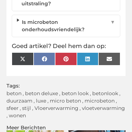
uitstraling?
Is microbeton
▼
onderhoudsvriendelijk?
Goed artikel? Deel hem dan op:
X
Facebook
Pinterest
LinkedIn
Email
(Twitter)
Tags:
beton
,
beton deluxe
,
beton look
,
betonlook
,
duurzaam
,
luxe
,
micro beton
,
microbeton
,
sfeer
,
stijl
,
Vloerverwarming
,
vloetverwarming
,
wonen
Meer Berichten