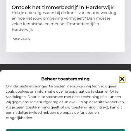
Ontdek het timmerbedrijf in Harderwijk
Heb je ooit stilgestaan bij de kunst van houtbewerking
en hoe het jouw omgeving vormgeeft? Dan moet je
zeker kennismaken met het Timmerbedrijf in
Harderwijk
Winkelen
Beheer toestemming
Over Hollandwinkelt
Om de beste ervaringen te bieden, gebruiken wij technologieën
zoals cookies om informatie over je apparaat op te slaan en/of te
Jouw bron voor inspiratie en handige tips voor het dagelijks
raadplegen. Door in te stemmen met deze technologieën kunnen
leven.
wij gegevens zoals surfgedrag of unieke ID's op deze site verwerken.
Verken een gevarieerde selectie blogs en artikelen boordevol
Als je geen toestemming geeft of uw toestemming intrekt, kan dit
praktische adviezen en verrassende inzichten om het beste uit
een nadelige invloed hebben op bepaalde functies en
elke dag te halen.
mogelijkheden.
Bericht categorie