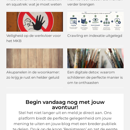
en squatrek: wat je moet weten
verder brengen
Veiligheid op de werkvloer voor
Crawling en indexatie uitgelegd
het MKB
Akupanelen in de woonkamer:
Een digitale detox: waarom
zo krijg je rust en helder geluid
schilderen de perfecte manier is
om te onthaasten
Begin vandaag nog met jouw
avontuur!
Stel het niet langer uit en meld je direct aan. Ons
platform biedt de perfecte gelegenheid om jouw
mening te uiten en jouw blog met een breder publiek
te delen. Druk op de knop ‘Registreren’ en zet de eerste