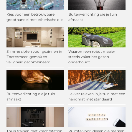
Kies voor een betrouwbare
Buitenverlichting die je tuin
groothandel met etherische olie
afmaakt
Slimme sloten voor gezinnen in
Waarom een robot maaier
Zoetermeer: gemak en
steeds vaker het gazon
veiligheid gecombineerd
onderhoudt
Buitenverlichting die je tuin
Lekker relaxen in je tuin met een
afmaakt
hangmat met standaard
Thuis trainen met krachtstation
Ruimte voor ideeën die merken