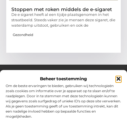
Stoppen met roken middels de e-sigaret
De e sigaret heeft al een tijdje plaatsgenomen in het
straatbeeld. Steeds vaker zie je mensen deze sigaret, die
waterdamp uitstoot, gebruiken en ook de
Gezondheid
Beheer toestemming
Over Hollandwinkelt
Om de beste ervaringen te bieden, gebruiken wij technologieën
zoals cookies om informatie over je apparaat op te slaan en/of te
Jouw bron voor inspiratie en handige tips voor het dagelijks
raadplegen. Door in te stemmen met deze technologieën kunnen
leven.
wij gegevens zoals surfgedrag of unieke ID's op deze site verwerken.
Verken een gevarieerde selectie blogs en artikelen boordevol
Als je geen toestemming geeft of uw toestemming intrekt, kan dit
praktische adviezen en verrassende inzichten om het beste uit
een nadelige invloed hebben op bepaalde functies en
elke dag te halen.
mogelijkheden.
Bericht categorie