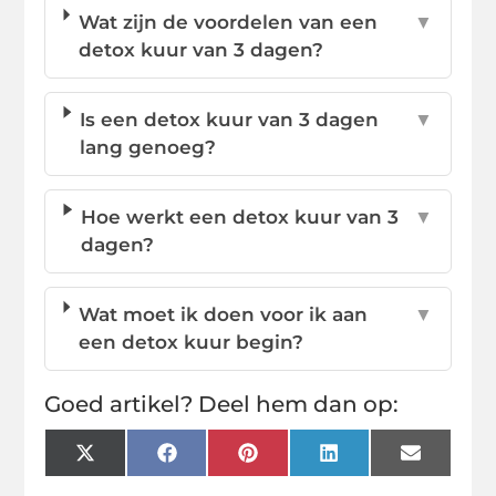
Wat zijn de voordelen van een
▼
detox kuur van 3 dagen?
Is een detox kuur van 3 dagen
▼
lang genoeg?
Hoe werkt een detox kuur van 3
▼
dagen?
Wat moet ik doen voor ik aan
▼
een detox kuur begin?
Goed artikel? Deel hem dan op:
X
Facebook
Pinterest
LinkedIn
Email
(Twitter)