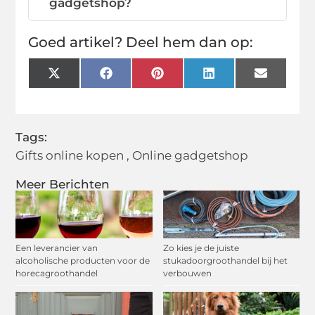
gadgetshop?
Goed artikel? Deel hem dan op:
X
Facebook
Pinterest
LinkedIn
Email
(Twitter)
Tags:
Gifts online kopen
,
Online gadgetshop
Meer Berichten
Een leverancier van
Zo kies je de juiste
alcoholische producten voor de
stukadoorgroothandel bij het
horecagroothandel
verbouwen