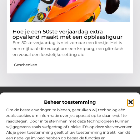
Hoe je een 50ste verjaardag extra
opvallend maakt met een opblaasfiguur
Een 50ste verjaardag is niet zomaar een feestje. Het is
een mijlpaal die vraagt om een knipoog, een glimlach
en vooral een feestelijke setting die
Geschenken
Beheer toestemming
Over Hollandwinkelt
Om de beste ervaringen te bieden, gebruiken wij technologieën
zoals cookies om informatie over je apparaat op te slaan en/of te
Jouw bron voor inspiratie en handige tips voor het dagelijks
raadplegen. Door in te stemmen met deze technologieën kunnen
leven.
wij gegevens zoals surfgedrag of unieke ID's op deze site verwerken.
Verken een gevarieerde selectie blogs en artikelen boordevol
Als je geen toestemming geeft of uw toestemming intrekt, kan dit
praktische adviezen en verrassende inzichten om het beste uit
een nadelige invloed hebben op bepaalde functies en
elke dag te halen.