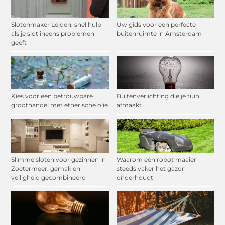
Slotenmaker Leiden: snel hulp
Uw gids voor een perfecte
als je slot ineens problemen
buitenruimte in Amsterdam
geeft
Kies voor een betrouwbare
Buitenverlichting die je tuin
groothandel met etherische olie
afmaakt
Slimme sloten voor gezinnen in
Waarom een robot maaier
Zoetermeer: gemak en
steeds vaker het gazon
veiligheid gecombineerd
onderhoudt