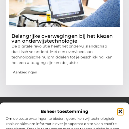
Belangrijke overwegingen bij het kiezen
van onderwijstechnologie
De digitale revolutie heeft het onderwijslandschap
drastisch veranderd. Met een overvloed aan
technologische hulpmiddelen tot je beschikking, kan
het een uitdaging zijn om de juiste
Aanbiedingen
Beheer toestemming
Over Hollandwinkelt
Om de beste ervaringen te bieden, gebruiken wij technologieën
zoals cookies om informatie over je apparaat op te slaan en/of te
Jouw bron voor inspiratie en handige tips voor het dagelijks
raadplegen. Door in te stemmen met deze technologieën kunnen