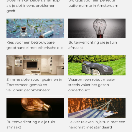
Slotenmaker Leiden: snel hulp
Uw gids voor een perfecte
als je slot ineens problemen
buitenruimte in Amsterdam
geeft
Kies voor een betrouwbare
Buitenverlichting die je tuin
groothandel met etherische olie
afmaakt
Slimme sloten voor gezinnen in
Waarom een robot maaier
Zoetermeer: gemak en
steeds vaker het gazon
veiligheid gecombineerd
onderhoudt
Buitenverlichting die je tuin
Lekker relaxen in je tuin met een
afmaakt
hangmat met standaard