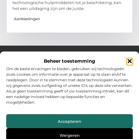
technologische hulpmiddelen tot je beschikking, kan
het een uitdaging zijn om de juiste
Aanbiedingen
Beheer toestemming
Over Hollandwinkelt
Om de beste ervaringen te bieden, gebruiken wij technologieën
zoals cookies om informatie over je apparaat op te slaan en/of te
Jouw bron voor inspiratie en handige tips voor het dagelijks
raadplegen. Door in te stemmen met deze technologieën kunnen
leven.
wij gegevens zoals surfgedrag of unieke ID's op deze site verwerken.
Verken een gevarieerde selectie blogs en artikelen boordevol
Als je geen toestemming geeft of uw toestemming intrekt, kan dit
praktische adviezen en verrassende inzichten om het beste uit
een nadelige invloed hebben op bepaalde functies en
elke dag te halen.
mogelijkheden.
Bericht categorie
Accepteren
Main Links
Weigeren