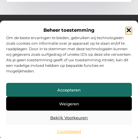
Beheer toestemming
Over Hollandwinkelt
Om de beste ervaringen te bieden, gebruiken wij technologieën
zoals cookies om informatie over je apparaat op te slaan en/of te
Jouw bron voor inspiratie en handige tips voor het dagelijks
raadplegen. Door in te stemmen met deze technologieën kunnen
leven.
wij gegevens zoals surfgedrag of unieke ID's op deze site verwerken.
Verken een gevarieerde selectie blogs en artikelen boordevol
Als je geen toestemming geeft of uw toestemming intrekt, kan dit
praktische adviezen en verrassende inzichten om het beste uit
een nadelige invloed hebben op bepaalde functies en
elke dag te halen.
mogelijkheden.
Bericht categorie
Accepteren
Main Links
Weigeren
Backlinks kopen Nederland: wat jij moet weten voor succes
Geld verdienen met je website: zo maak jij er een inkomstenbron van
Bekijk Voorkeuren
Cookiebeleid
@2025 www.hollandwinkelt.nl. All Right Reserved.