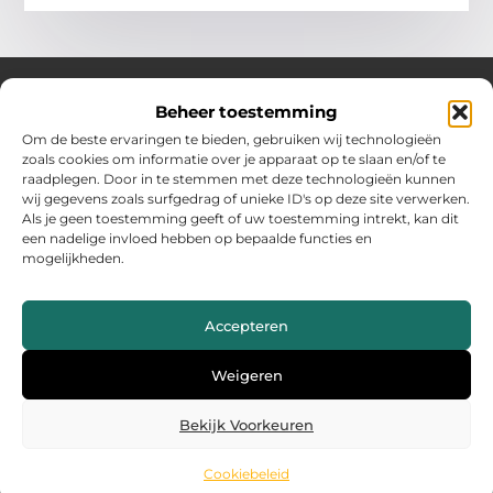
Beheer toestemming
Over Hollandwinkelt
Om de beste ervaringen te bieden, gebruiken wij technologieën
zoals cookies om informatie over je apparaat op te slaan en/of te
Jouw bron voor inspiratie en handige tips voor het dagelijks
raadplegen. Door in te stemmen met deze technologieën kunnen
leven.
wij gegevens zoals surfgedrag of unieke ID's op deze site verwerken.
Verken een gevarieerde selectie blogs en artikelen boordevol
Als je geen toestemming geeft of uw toestemming intrekt, kan dit
praktische adviezen en verrassende inzichten om het beste uit
een nadelige invloed hebben op bepaalde functies en
elke dag te halen.
mogelijkheden.
Bericht categorie
Accepteren
Main Links
Weigeren
Backlinks kopen Nederland: wat jij moet weten voor succes
Geld verdienen met je website: zo maak jij er een inkomstenbron van
Bekijk Voorkeuren
Cookiebeleid
@2025 www.hollandwinkelt.nl. All Right Reserved.