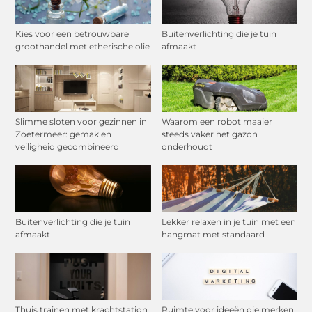
Kies voor een betrouwbare
Buitenverlichting die je tuin
groothandel met etherische olie
afmaakt
Slimme sloten voor gezinnen in
Waarom een robot maaier
Zoetermeer: gemak en
steeds vaker het gazon
veiligheid gecombineerd
onderhoudt
Buitenverlichting die je tuin
Lekker relaxen in je tuin met een
afmaakt
hangmat met standaard
Thuis trainen met krachtstation
Ruimte voor ideeën die merken