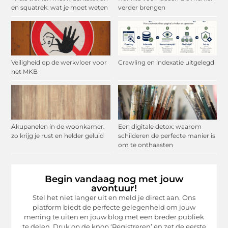
en squatrek: wat je moet weten
verder brengen
Veiligheid op de werkvloer voor
Crawling en indexatie uitgelegd
het MKB
Akupanelen in de woonkamer:
Een digitale detox: waarom
zo krijg je rust en helder geluid
schilderen de perfecte manier is
om te onthaasten
Begin vandaag nog met jouw
avontuur!
Stel het niet langer uit en meld je direct aan. Ons
platform biedt de perfecte gelegenheid om jouw
mening te uiten en jouw blog met een breder publiek
te delen. Druk op de knop ‘Registreren’ en zet de eerste